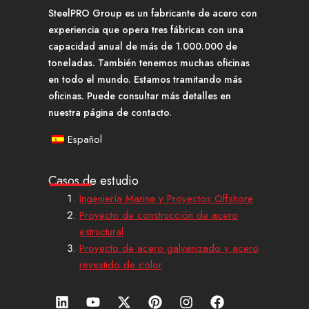
SteelPRO Group es un fabricante de acero con
experiencia que opera tres fábricas con una
capacidad anual de más de 1.000.000 de
toneladas. También tenemos muchas oficinas
en todo el mundo. Estamos tramitando más
oficinas. Puede consultar más detalles en
nuestra página de contacto.
Español
Casos de estudio
Ingeniería Marina y Proyectos Offshore
Proyecto de construcción de acero
estructural
Proyecto de acero galvanizado y acero
revestido de color
L
Y
X
P
I
F
i
o
-
i
n
a