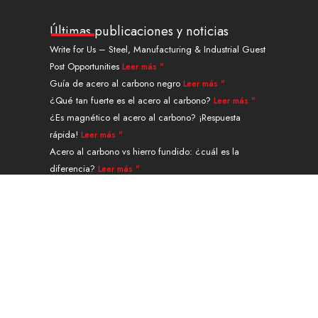
n
u
t
n
s
c
k
t
w
t
t
e
Últimas publicaciones y noticias
e
u
i
e
a
b
Write for Us – Steel, Manufacturing & Industrial Guest
d
b
t
r
g
o
Post Opportunities
Leer más "
i
e
t
e
r
o
n
e
s
a
k
Guía de acero al carbono negro
Leer más "
r
t
m
¿Qué tan fuerte es el acero al carbono?
Leer más "
¿Es magnético el acero al carbono? ¡Respuesta
rápida!
Leer más "
Acero al carbono vs hierro fundido: ¿cuál es la
diferencia?
Leer más "
Guía de tubos sin costura de acero de aleación A335
grado P91
Leer más "
Navegación
PRODUCTOS
SERVICIOS Y TRATAMIENTO