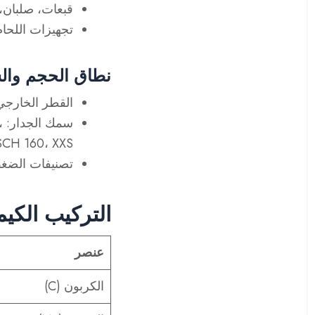
قبعات، صلبان
تجهيزات اللحام
نطاق الحجم وا
القطر الخارجي
سمك الجدار
،
SCH 160، XXS
تصنيفات الضغ
التركيب الكيميا
عنصر
الكربون (C)