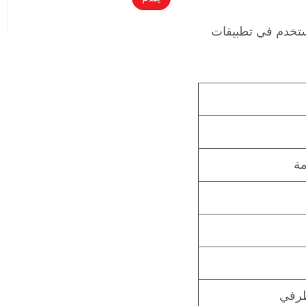
س
ا
تخدم في
تطبيقات
ل
ة
*
مة
طرفي