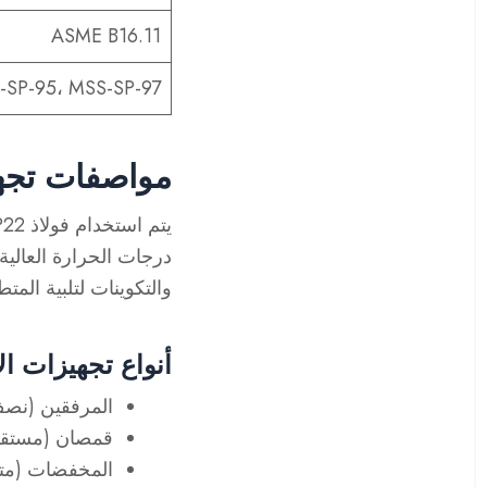
ASME B16.11
-SP-95، MSS-SP-97
مواصفات تجهيزا
يتم استخدام فولاذ SteelPro Group WP22 في مجموعة متنوعة من
درجات الحرارة العالية
والتكوينات
لتلبية المتط
أنواع تجهيزات ال
المرفقين
(نصف 
قمصان
(مستقي
المخفضات
(متح