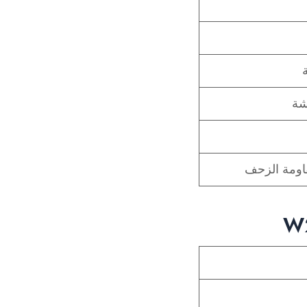
شة
قاومة الزحف