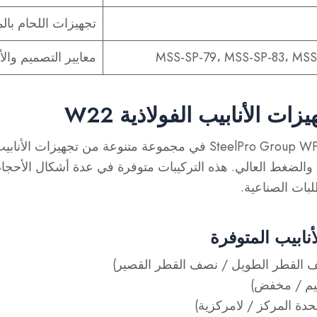
تجهيزات اللحام بال
MSS-SP-79، MSS-SP-83، MSS
معايير التصميم والأب
ت الأنابيب الفولاذية W22
تجهيزات الأنابي
 والضغط العالي
. هذه التركيبات متوفرة في عدة أشكال
الأحجا
لبات الصناعية.
أنابيب المتوفرة
القطر الطويل / نصف القطر القصير)
م / مخفض)
دة المركز / لامركزية)