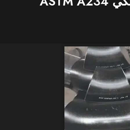
تجهيزات الأنابيب المصنوعة من الفولاذ السبائكي ASTM A234