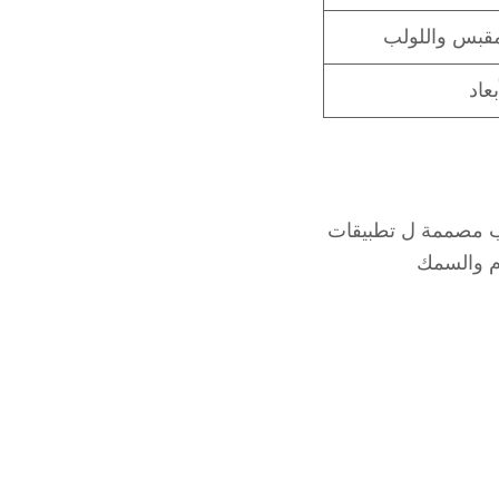
مقبس واللولب
عاد
ب
مصممة ل
تطبيقات
م والسمك