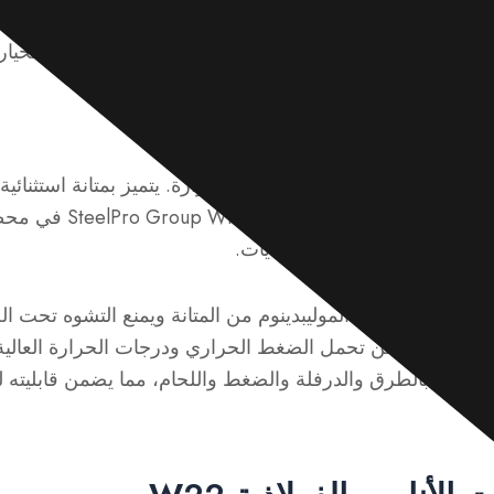
نحن نقدم
تجهيزات فولاذية WP22 مصممة بدقة
مُصمم وفقًا ل
ئصه ومعاييره واستخداماته، مما يساعدك على اختيار الخيار ال
هو فولاذ كروم-مولي عالي الضغط وعالي الحرارة. يتميز بمتانة استثنائ
الأكسدة، ومقاومة للحرارة. تُستخدم 
جة الكيميائية، وأنظمة الغلايات.
لأكسدة، بينما يزيد الموليبدينوم من المتانة ويمنع التشوه تحت 
هذه الخصائص تُمكّن فولاذ WP22 من تحمل الضغط الحراري ودرجات الحرارة
 ويُصنع بالطرق والدرفلة والضغط واللحام، مما يضمن قابليته ل