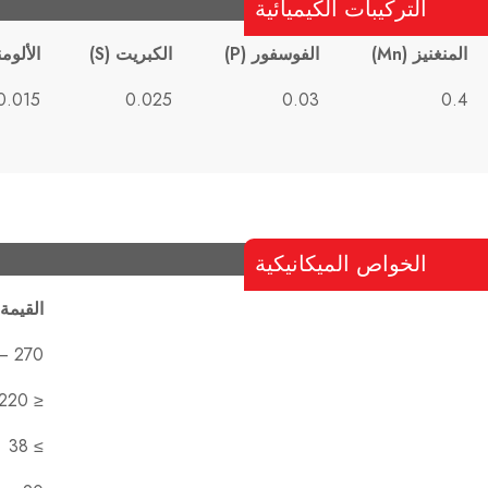
التركيبات الكيميائية
المنغنيز (Mn)
الفوسفور (P)
الكبريت (S)
الألوم
.015 – 0.070
0.025
0.03
0.4
الخواص الميكانيكية
القيمة
270 – 370
≤ 220
≥ 38