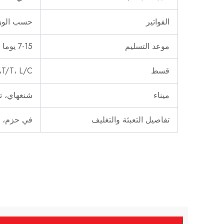
الفواتير
حسب الوز
موعد التسليم
7-15 يوما
قسط
T/T، L/C، بطاقة الائتمان
ميناء
شنغهاي، تش
تفاصيل التعبئة والتغليف
في حزم، ب