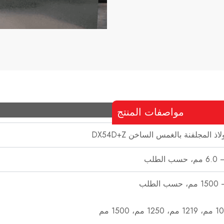
مواصفات المنتج
اذ المجلفنة بالغمس الساخن DX54D+Z