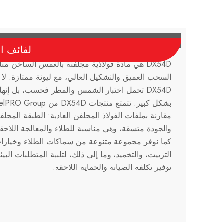
لفائف الفو
DX54D هي مادة فولاذية مجلفنة بالغمس الساخن
السحب العميق والتشكيل العالي، مع ليونة ممتازة. لا
DX54D تحمل اختبار الشمس والمطر فحسب، بل إنها
مقارنة بملفات الفولاذ المجلفن العادية: الطبقة المج
والجودة متسقة، وهي مناسبة للطلاء والمعالجة اللاحقة
كما نوفر مجموعة متنوعة من سماكات الطلاء وخيارات
التزييت، والتخميد، وما إلى ذلك، لتلبية المتطلبات الب
توفير تكلفة الصيانة والحماية اللاحقة.