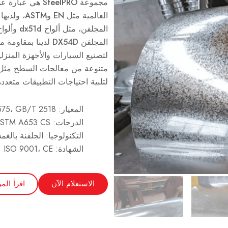
مجموعة SteelPRO هي عبارة عن ملفات فولاذية مجلفنة DX54D
العالمية م
المجلفن، 
المجلفن DX54D لدين
لتصنيع السيارات والأجهزة المنزل
متنوعة من معالجات السطح مثل الت
لتلبية احتياجات التطبيقات متعددة
المعيار: EN 10346، ASTM A653، JIS G3302، ISO 3575، GB/T 2518
الدرجات: DX54D، DX54D+Z، ASTM A653 CS النوع B، SGCD4
التكنولوجيا: الجلفنة بالغ
الشهادة: ISO 9001، CE
الاستعلام الآن
اقرأ المز