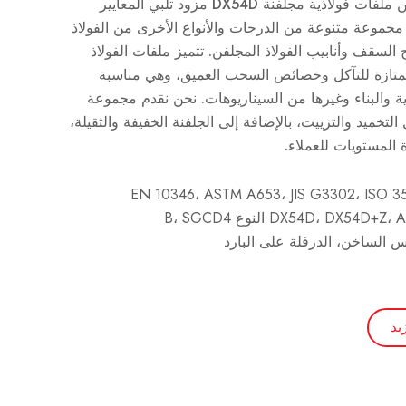
مزود
تلبي المعايير
ثل EN وASTM، ولديها مجموعة متنوعة من الدرجات والأنواع الأخرى من الفولاذ
مثل ألواح dx51d وألواح السقف وأنابيب الفولاذ المجلفن. تتميز ملفات الفولاذ
ا بمقاومة ممتازة للتآكل وخصائص السحب العميق، وهي مناسبة
ية والبناء وغيرها من السيناريوهات. نحن نقدم مجموعة
خميد والتزييت، بالإضافة إلى الجلفنة الخفيفة والثقيلة،
 المستويات للعملاء.
مس الساخن، الدرفلة على البارد
يد