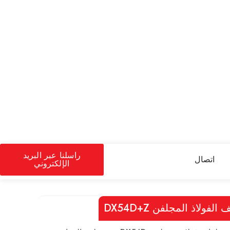
راسلنا عبر البريد
اتصال
الإلكتروني
 الفولاذ المجلفن DX54D+Z