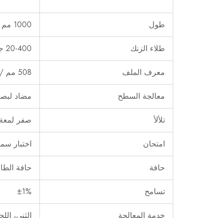
طول
1000 مم – 6000 مم، حسب الطلب
طلاء الزنك
20-400 جرام/م²، g30، g40، g60، g90، إلخ.
معرف الملف
508 مم / 610 مم
معالجة السطح
مضاد لبصم
تلألأ
صفر لمعة 
امتحان
اختبار سمك
حافة
حافة الطا
تسامح
±1%
خدمة المعالجة
الثني، الل