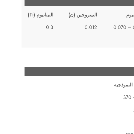
نيوم
النيتروجين (ن)
التيتانيوم (Ti)
0.3
0.012
0
 النموذجية