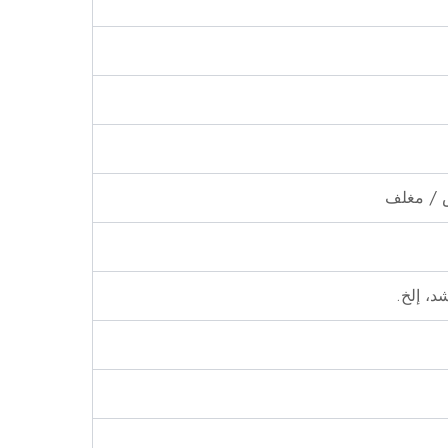
ش / مغلف
د، إلخ.