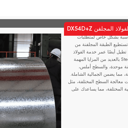
لاذ المجلفن DX54D+Z
 مناسبة بشكل خاص لمتطلبات
 تستطيع الطبقة المجلفنة من
 تطيل أيضًا عمر خدمة الفولاذ
بشكل كبير. تتمتع منتجات DX54D من SteelPRO Group بالعديد من المزايا المهمة
لفنة موحدة، والسطح أملس،
، مما يضمن الجمالية الشاملة.
 معالجة السطح المختلفة، مثل
يئية المختلفة، مما يساعدك على