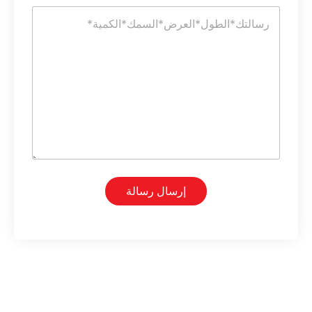
و
ا
ن
ل
ي
ت
*
ع
ل
ي
ق
أ
و
ا
ل
ر
س
ا
إرسال رسالة
ل
ة
*