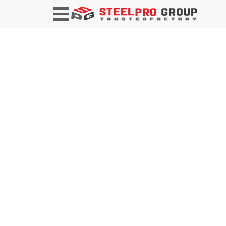
التعتيم
تقدم مجموعة SteelPRO خدمات تقطيع متخصصة،
وتوفر قطعًا دقيقًا وفعالًا للصفائح المعدنية بأشكال
محددة لمجموعة واسعة من الصناعات. نحن نضمن
الاستخدام العالي للمواد وكفاءة الإنتاج المصممة خصيصًا
لاحتياجاتك.