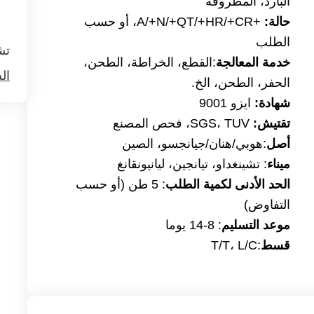
البارد، المطروقة
حالة:
+A/+N/+QT/+HR/+CR، أو حسب
الطلب
تش
خدمة المعالجة
:القطع، الخراطة، الطحن،
ال
الحفر، الطحن، الخ.
شهادة:
ايزو 9001
تقتيش:
SGS، TUV، فحص المصنع
أصل
:هوبي/هنان/جيانجسو، الصين
ميناء
: تشينغداو، تيانجين، ليانيونقانغ
الحد الأدنى لكمية الطلب
: 5 طن (أو حسب
التفاوض)
موعد التسليم
:
8-14 يوما
قسط
:T/T، L/C