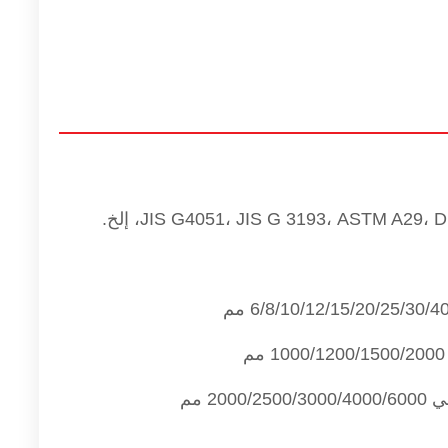
JIS G4051، JIS G 3193، ASTM A29، إلخ.