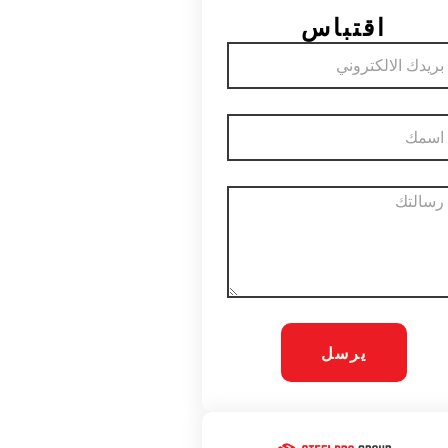
اقتباس
د
تروني
م
لة
يرسل