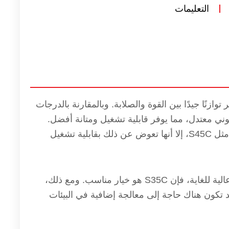
التعليمات
بون يوفر توازنًا جيدًا بين القوة والصلابة. وبالمقارنة بالدرجات
حتوي S35C على محتوى كربوني معتدل، مما يوفر قابلية تشغيل ومتانة أفضل.
وفي حين أن قوتها أقل قليلاً مقارنة بالفولاذ عالي الكربون مثل S45C، إلا أنها تعوض عن ذلك بقابلية تشغيل
إذا كنت تبحث عن مادة توفر القوة ولكنها لا تتطلب صلابة عالية للغاية، فإن S35C هو خيار مناسب. ومع ذلك،
فة نسبيًا، وقد تكون هناك حاجة إلى معالجة إضافية في البيئات