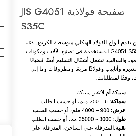
صفيحة فولاذية JIS G4051
بري
S35C
إلك
اس
نحن نقدم ألواح الفولاذ الهيكلي متوسطة الكربون JIS
G4051 S55C المستخدمة في تصنيع الآلات ومكونات
رسا
مود والقوالب. تشمل أشكال التسليم أيضًا قضبانًا
ديرة وأنابيب وفولاذًا مربعًا ومطروقات وما إلى
، وفقًا لمتطلباتك.
سبيكة أم لا
:غير سبيكة
سماكة
: 6 – 250 ملم، أو حسب الطلب
عرض:
900 – 4800 ملم، أو حسب الطلب
طول:
3000～25000 مم، أو حسب الطلب
تقنية
:المدرفلة على الساخن، المدرفلة على