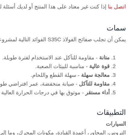
اتصل بنا
إذا كنت غير معتاد على هذا المنتج أو لديك أسئلة لم
سمات
يمكن أن تجلب صفائح الفولاذ S35C الفوائد التالية لمشروعك:
متانة
- مقاومة للتآكل عند الاستخدام لفترة طويلة.
قوة عالية
- مناسبة للبيئات الصعبة.
معالجة سهلة
- سهلة القطع واللحام.
مقاومة للتآكل
- صيانة منخفضة، عمر افتراضي طوي
أداء مستقر
- موثوق بها في درجات الحرارة العالية
التطبيقات
السيارات
التروس، المحاور، أعمدة القيادة، مكونات المحرك، وما إلى