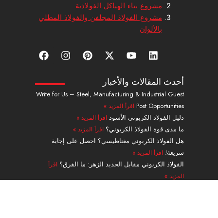
مشروع بناء الهياكل الفولاذية
مشروع الفولاذ المجلفن والفولاذ المطلي
بالألوان
ل
ي
إ
ب
ا
ف
ي
و
ك
ي
ن
ي
ن
ت
س
ن
س
س
ك
ي
-
ت
ت
ب
أحدث المقالات والأخبار
د
و
ت
ر
ج
و
Write for Us – Steel, Manufacturing & Industrial Guest
إ
ب
و
ي
ر
ك
Post Opportunities
اقرأ المزيد »
ن
ي
س
ا
ت
ت
م
دليل الفولاذ الكربوني الأسود
اقرأ المزيد »
ر
ما مدى قوة الفولاذ الكربوني؟
اقرأ المزيد »
هل الفولاذ الكربوني مغناطيسي؟ احصل على إجابة
سريعة!
اقرأ المزيد »
الفولاذ الكربوني مقابل الحديد الزهر: ما الفرق؟
اقرأ
المزيد »
دليل الأنابيب الفولاذية السبائكية من الدرجة A335 P91
بدون لحامات
اقرأ المزيد »