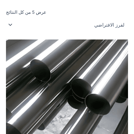
عرض ⁦5⁩ من كل النتائج