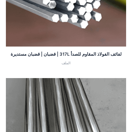
لفائف الفولاذ المقاوم للصدأ 317L | قضبان | قضبان مستديرة
الملف