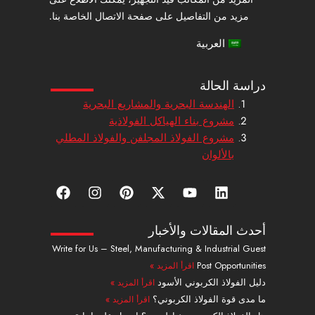
مزيد من التفاصيل على صفحة الاتصال الخاصة بنا.
العربية
دراسة الحالة
الهندسة البحرية والمشاريع البحرية
مشروع بناء الهياكل الفولاذية
مشروع الفولاذ المجلفن والفولاذ المطلي
بالألوان
ل
ي
إ
ب
ا
ف
ي
و
ك
ي
ن
ي
ن
ت
س
ن
س
س
ك
ي
-
ت
ت
ب
أحدث المقالات والأخبار
د
و
ت
ر
ج
و
Write for Us – Steel, Manufacturing & Industrial Guest
إ
ب
و
ي
ر
ك
Post Opportunities
اقرأ المزيد »
ن
ي
س
ا
ت
ت
م
دليل الفولاذ الكربوني الأسود
اقرأ المزيد »
ر
ما مدى قوة الفولاذ الكربوني؟
اقرأ المزيد »