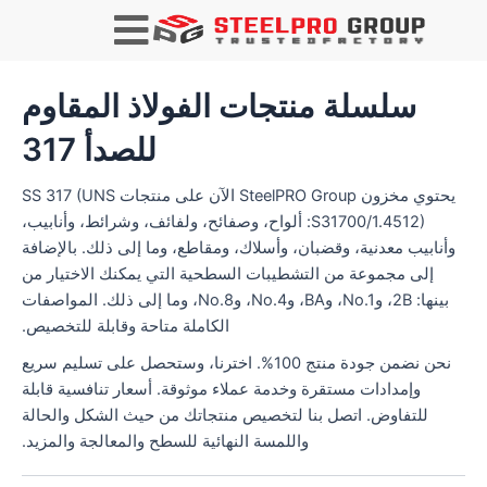
يبحث
سلسلة منتجات الفولاذ المقاوم
للصدأ 317
يحتوي مخزون SteelPRO Group الآن على منتجات SS 317 (UNS
S31700/1.4512): ألواح، وصفائح، ولفائف، وشرائط، وأنابيب،
وأنابيب معدنية، وقضبان، وأسلاك، ومقاطع، وما إلى ذلك. بالإضافة
إلى مجموعة من التشطيبات السطحية التي يمكنك الاختيار من
بينها: 2B، وNo.1، وBA، وNo.4، وNo.8، وما إلى ذلك. المواصفات
الكاملة متاحة وقابلة للتخصيص.
نحن نضمن جودة منتج 100%. اخترنا، وستحصل على تسليم سريع
وإمدادات مستقرة وخدمة عملاء موثوقة. أسعار تنافسية قابلة
للتفاوض. اتصل بنا لتخصيص منتجاتك من حيث الشكل والحالة
واللمسة النهائية للسطح والمعالجة والمزيد.