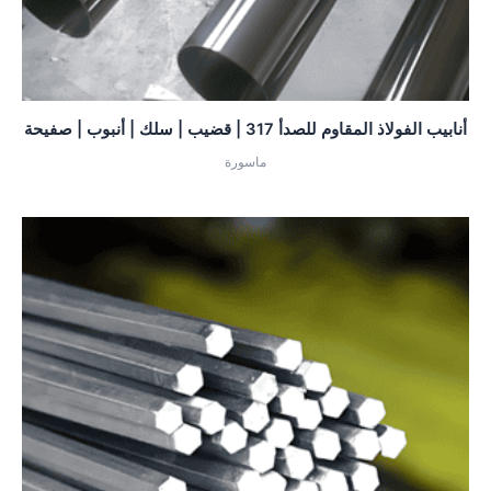
أنابيب الفولاذ المقاوم للصدأ 317 | قضيب | سلك | أنبوب | صفيحة
ماسورة