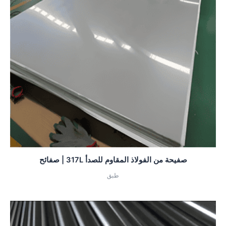
صفيحة من الفولاذ المقاوم للصدأ 317L | صفائح
طبق