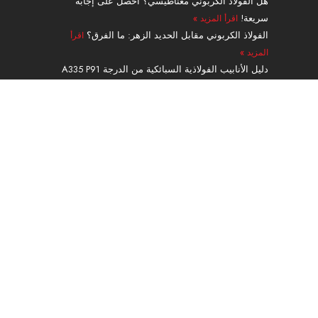
هل الفولاذ الكربوني مغناطيسي؟ احصل على إجابة
سريعة!
اقرأ المزيد »
الفولاذ الكربوني مقابل الحديد الزهر: ما الفرق؟
اقرأ
المزيد »
دليل الأنابيب الفولاذية السبائكية من الدرجة A335 P91
بدون لحامات
اقرأ المزيد »
ملاحة
منتجات
الخدمات والمعالجة
طلب
عن
اتصال
حاسبة الوزن
مدونة
Guest Post