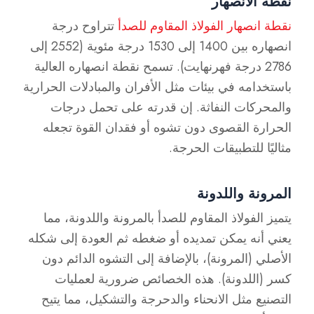
نقطة الانصهار
نقطة انصهار الفولاذ المقاوم للصدأ
تتراوح درجة
انصهاره بين 1400 إلى 1530 درجة مئوية (2552 إلى
2786 درجة فهرنهايت). تسمح نقطة انصهاره العالية
باستخدامه في بيئات مثل الأفران والمبادلات الحرارية
والمحركات النفاثة. إن قدرته على تحمل درجات
الحرارة القصوى دون تشوه أو فقدان القوة تجعله
مثاليًا للتطبيقات الحرجة.
المرونة واللدونة
يتميز الفولاذ المقاوم للصدأ بالمرونة واللدونة، مما
يعني أنه يمكن تمديده أو ضغطه ثم العودة إلى شكله
الأصلي (المرونة)، بالإضافة إلى التشوه الدائم دون
كسر (اللدونة). هذه الخصائص ضرورية لعمليات
التصنيع مثل الانحناء والدحرجة والتشكيل، مما يتيح