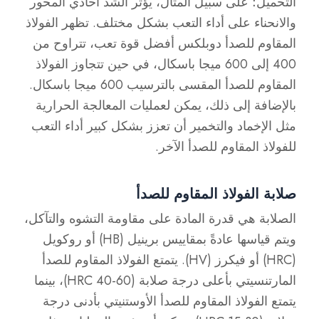
التحميل؛ على سبيل المثال، يؤثر الشد أحادي المحور
والانحناء على أداء التعب بشكل مختلف. تظهر الفولاذ
المقاوم للصدأ دوبلكس أفضل قوة تعب، تتراوح من
400 إلى 600 ميجا باسكال، في حين تتجاوز الفولاذ
المقاوم للصدأ المقسى بالترسيب 600 ميجا باسكال.
بالإضافة إلى ذلك، يمكن لعمليات المعالجة الحرارية
مثل الإخماد والتخمير أن تعزز بشكل كبير أداء التعب
للفولاذ المقاوم للصدأ الآخر.
صلابة الفولاذ المقاوم للصدأ
الصلابة هي قدرة المادة على مقاومة التشوه والتآكل،
ويتم قياسها عادةً بمقاييس برينيل (HB) أو روكويل
(HRC) أو فيكرز (HV). يتمتع الفولاذ المقاوم للصدأ
المارتنسيتي بأعلى درجة صلابة (HRC 40-60)، بينما
يتمتع الفولاذ المقاوم للصدأ الأوستنيتي بأدنى درجة