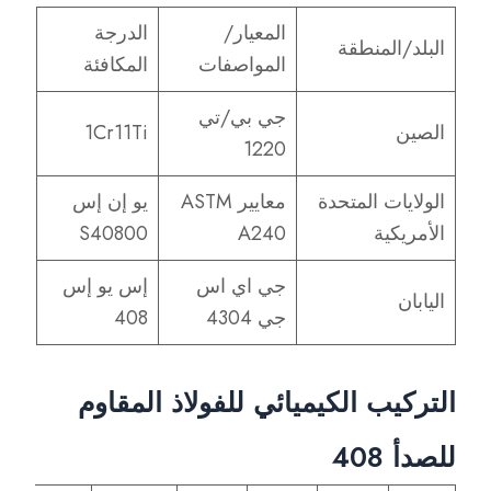
المعيار/
الدرجة
البلد/المنطقة
المواصفات
المكافئة
جي بي/تي
الصين
1Cr11Ti
1220
الولايات المتحدة
معايير ASTM
يو إن إس
الأمريكية
A240
S40800
جي اي اس
إس يو إس
اليابان
جي 4304
408
التركيب الكيميائي للفولاذ المقاوم
للصدأ 408