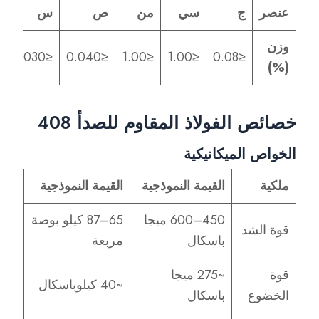
عنصر
ج
سي
من
ص
س
وزن
≤0.030
≤0.040
≤1.00
≤1.00
≤0.08
(%)
خصائص الفولاذ المقاوم للصدأ 408
الخواص الميكانيكية
ملكية
القيمة النموذجية
القيمة النموذجية
450–600 ميجا
65–87 كيلو بوصة
قوة الشد
باسكال
مربعة
قوة
~275 ميجا
~40 كيلوباسكال
الخضوع
باسكال