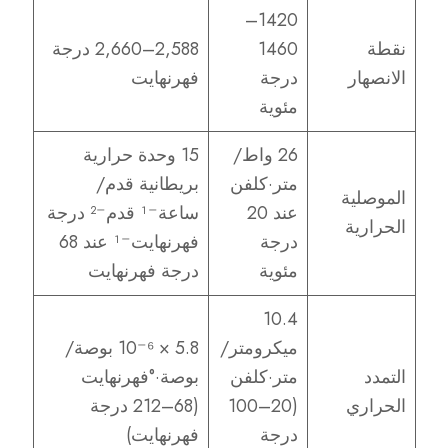
1420–
نقطة
1460
2,588–2,660 درجة
الانصهار
درجة
فهرنهايت
مئوية
26 واط/
15 وحدة حرارية
متر·كلفن
بريطانية قدم/
الموصلية
عند 20
ساعة⁻¹ قدم⁻² درجة
الحرارية
درجة
فهرنهايت⁻¹ عند 68
مئوية
درجة فهرنهايت
10.4
ميكرومتر/
5.8 × 10⁻⁶ بوصة/
التمدد
متر·كلفن
بوصة·°فهرنهايت
الحراري
(20–100
(68–212 درجة
درجة
فهرنهايت)