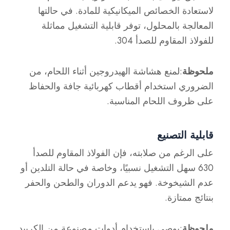
لاستعادة الخصائص الميكانيكية للمادة. في حالتها
المعالجة بالمحلول، توفر قابلية التشغيل مماثلة
للفولاذ المقاوم للصدأ 304.
ملحوظة
:لمنع هشاشة الهيدروجين أثناء اللحام، من
الضروري استخدام أقطاب كهربائية جافة والحفاظ
على ظروف اللحام المناسبة.
قابلية التصنيع
على الرغم من صلابته، فإن الفولاذ المقاوم للصدأ
630 سهل التشغيل نسبيًا، وخاصة في حالة التلدين أو
عدم الشيخوخة. فهو يدعم الدوران والطحن والحفر
بنتائج ممتازة.
ملحوظة
:يوصى باستخدام أدوات مصنوعة من الكربيد