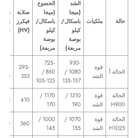
الشد
الخضوع
(ميجا
(ميجا
صلابة
صلابة
حالة
ملكيات
باسكال/
باسكال/
فيكرز
بريني
كيلو
كيلو
(HV)
(HB)
بوصة
بوصة
مربعة)
مربعة)
725-
930-
قوة
293-
280-
الحالة أ
1080 /
860 /
الشد
353
360
105-125
135-157
الحالة
قوة
1310 /
1170 /
375
410
H900
الشد
190
170
الحالة
قوة
1070 /
1000 /
340
360
H1025
الشد
155
145