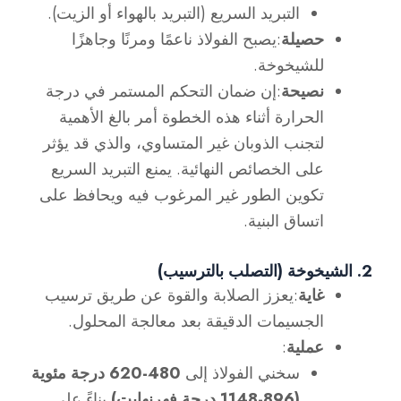
التبريد السريع (التبريد بالهواء أو الزيت).
حصيلة
:يصبح الفولاذ ناعمًا ومرنًا وجاهزًا
للشيخوخة.
نصيحة
:إن ضمان التحكم المستمر في درجة
الحرارة أثناء هذه الخطوة أمر بالغ الأهمية
لتجنب الذوبان غير المتساوي، والذي قد يؤثر
على الخصائص النهائية. يمنع التبريد السريع
تكوين الطور غير المرغوب فيه ويحافظ على
اتساق البنية.
2. الشيخوخة (التصلب بالترسيب)
غاية
:يعزز الصلابة والقوة عن طريق ترسيب
الجسيمات الدقيقة بعد معالجة المحلول.
عملية
:
سخني الفولاذ إلى
480-620 درجة مئوية
(896-1148 درجة فهرنهايت)
بناءً على