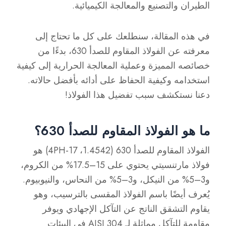
الطيران والتصنيع والمعالجة الكيميائية.
في هذه المقالة، سنطلعك على كل ما تحتاج إلى
معرفته عن الفولاذ المقاوم للصدأ 630، بدءًا من
خصائصه المميزة وعملية المعالجة الحرارية إلى كيفية
استخدامه وكيفية الحفاظ على أدائه بأفضل حالاته.
دعنا نستكشف سبب تفضيل هذا الفولاذ!
ما هو الفولاذ المقاوم للصدأ 630؟
الفولاذ المقاوم للصدأ 630 (1.4542، 17-4PH) هو
فولاذ مارتنسيتي يحتوي على 15–17.5% من الكروم،
و3–5% من النيكل، و3–5% من النحاس، والنيوبيوم.
يُعرف أيضًا باسم الفولاذ المقسى بالترسيب، وهو
يقاوم التشقق الناتج عن التآكل الإجهادي ويوفر
مقاومة للتآكل مماثلة لـ AISI 304 في البيئات