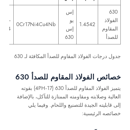
630
إس
الفولاذ
يو
b16-
0Cr17Ni4Cu4Nb
1.4542
المقاوم
إس
4
للصدأ
630
جدول درجات الفولاذ المقاوم للصدأ المكافئة لـ 630
خصائص الفولاذ المقاوم للصدأ 630
يتميز الفولاذ المقاوم للصدأ 630 (17-4PH) بقوته
العالية وصلابته ومقاومته الممتازة للتآكل، بالإضافة
إلى قابليته الجيدة للتصنيع واللحام. وفيما يلي
خصائصه الرئيسية: