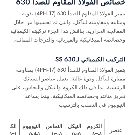
خصائص الفولاذ المقاوم للصدأ 630
يتميز الفولاذ المقاوم للصدأ 630 (17-4PH) بقوته
ومتانته ومقاومته للتآكل، والتي تم تحسينها من خلال
المعالجة الحرارية. يناقش هذا الجزء تركيبته الكيميائية
وخصائصه الميكانيكية والفيزيائية والدرجات المماثلة.
التركيب الكيميائي لـSS 630
يتميز الفولاذ المقاوم للصدأ 630 (17-4PH) بمقاومة
ممتازة للتآكل وقوة عالية. تعمل عناصر السبائك
الرئيسية، بما في ذلك الكروم والنيكل والنحاس، على
تعزيز متانته وخصائصه الميكانيكية، بينما يساعد
النيوبيوم في التصلب بالترسيب.
الكروم
النيكل
النحاس
النيوبيوم
الكربون
عنصر
(C)
(Nb)
(Cu)
(Ni)
(Cr)