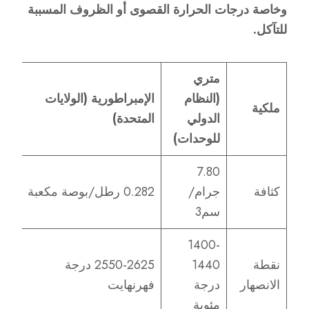
وخاصة درجات الحرارة القصوى أو الظروف المسببة
للتآكل.
متري
(النظام
الإمبراطورية (الولايات
ملكية
الدولي
المتحدة)
للوحدات)
7.80
كثافة
جرام/
0.282 رطل/بوصة مكعبة
سم3
1400-
نقطة
1440
2550-2625 درجة
الانصهار
درجة
فهرنهايت
مئوية