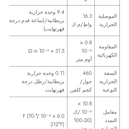
9.4 وحدة حرارية
الموصلية
16.3
بريطانية/(ساعة·قدم·درجة
الحرارية
واط/م·ك
فهرنهايت)
0.8 ×
المقاومة
31.5 × 10⁻⁶ Ω·in
10⁻⁶
الكهربائية
أوم·متر
السعة
460
0.11 وحدة حرارية
الحرارية
جول/
بريطانية/رطل درجة
النوعية
كجم·كلفن
فهرنهايت
10.8 ×
معامل
10⁻⁶ /ك
6.0 × 10⁻⁶ /°F (70-
التمدد
(20-100
212°F)
الحراري
درجة