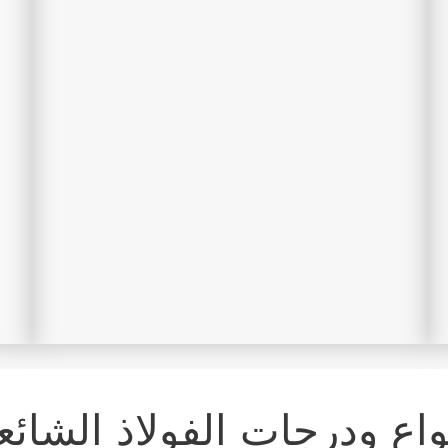
واع ودرجات الفولاذ الشائع