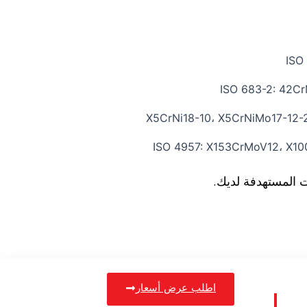
ISO
ISO 683-2: 42C
ISO 4957: X153CrMoV12، X1
ت المستهدفة لديك.
اطلب عرض أسعار