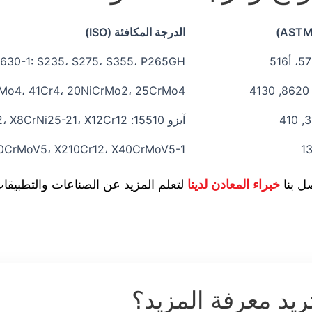
الدرجة المكافئة (ISO)
 630-1: S235، S275، S355، P265GH
rMo4، 41Cr4، 20NiCrMo2، 25CrMo4
آيزو 15510: X5CrNi18-10، X5CrNiMo17-12-2، X8CrNi25-21، X12Cr12
00CrMoV5، X210Cr12، X40CrMoV5-1
صل بنا
خبراء المعادن لدينا
لتعلم المزيد عن الصناعات والتطبيقا
ريد معرفة المزيد؟