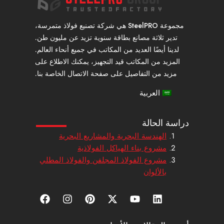
مجموعة SteelPRO هي شركة تصنيع فولاذ متمرسة،
تدير ثلاثة مصانع بطاقة سنوية تزيد عن مليون طن.
لدينا أيضًا العديد من المكاتب في جميع أنحاء العالم.
المزيد من المكاتب قيد التجهيز، يمكنك الاطلاع على
مزيد من التفاصيل على صفحة الاتصال الخاصة بنا.
العربية
دراسة الحالة
الهندسة البحرية والمشاريع البحرية
مشروع بناء الهياكل الفولاذية
مشروع الفولاذ المجلفن والفولاذ المطلي
بالألوان
ل
ي
إ
ب
ا
ف
ي
و
ك
ي
ن
ي
ن
ت
س
ن
س
س
ك
ي
-
ت
ت
ب