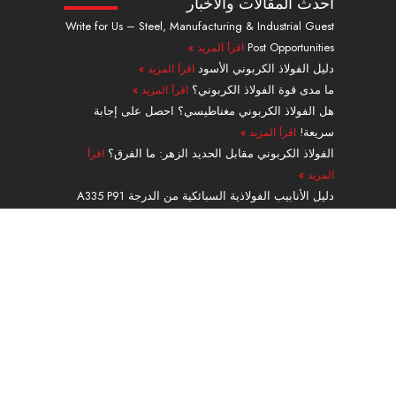
أحدث المقالات والأخبار
د
و
ت
ر
ج
و
Write for Us – Steel, Manufacturing & Industrial Guest
إ
ب
و
ي
ر
ك
Post Opportunities
اقرأ المزيد »
ن
ي
س
ا
ت
ت
م
دليل الفولاذ الكربوني الأسود
اقرأ المزيد »
ر
ما مدى قوة الفولاذ الكربوني؟
اقرأ المزيد »
هل الفولاذ الكربوني مغناطيسي؟ احصل على إجابة
سريعة!
اقرأ المزيد »
الفولاذ الكربوني مقابل الحديد الزهر: ما الفرق؟
اقرأ
المزيد »
دليل الأنابيب الفولاذية السبائكية من الدرجة A335 P91
بدون لحامات
اقرأ المزيد »
ملاحة
منتجات
الخدمات والمعالجة
طلب