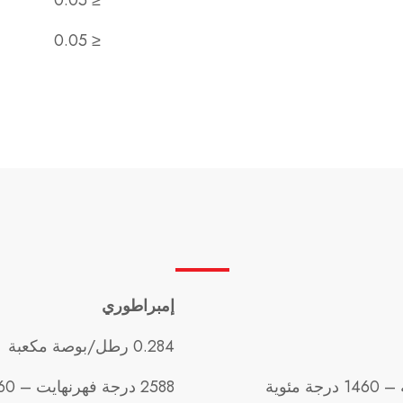
≤ 0.05
≤ 0.05
إمبراطوري
0.284 رطل/بوصة مكعبة
2588 درجة فهرنهايت – 2660 درجة فهرنهايت