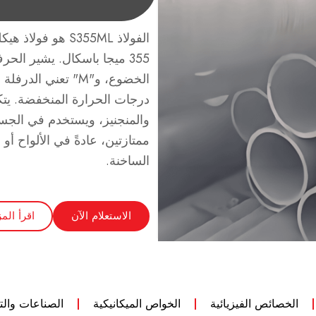
الفولاذ S355ML ه
والمنجنيز، ويستخدم في الجسور
ممتازتين، عادةً في الألواح أو
الساخنة.
الاستعلام الآن
اقرأ المز
الخصائص الفيزيائية
الخواص الميكانيكية
الصناعات والت