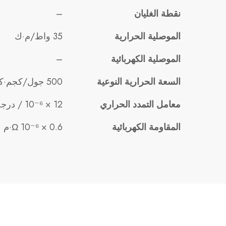
نقطة الغليان
–
الموصلية الحرارية
35 واط/م·ك
الموصلية الكهربائية
–
السعة الحرارية النوعية
500 جول/كجم·كلفن
معامل التمدد الحراري
12 × 10⁻⁶ / درجة مئوية
المقاومة الكهربائية
0.6 × 10⁻⁶ Ω·م