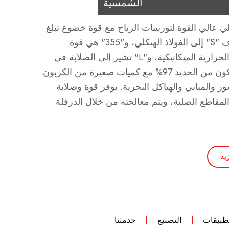
الشمسية
و فولاذ هيكلي عالي القوة لتوربينات الرياح مع قوة خضوع تبلغ
355 ميجا باسكال. يشير الحرف "S" إلى الفولاذ الهيكلي، و"355" هي قوة
الخضوع، و"M" تعني الدرفلة الحرارية الميكانيكية، و"L" تشير إلى الصلابة في
درجات الحرارة المنخفضة. يتكون من الحديد 97% مع كميات صغيرة من الكربون
 والمباني والهياكل البحرية. يوفر قوة وصلابة
 المقاطع الصلبة، ويتم معالجته من خلال الدرفلة
يد
طبيقات
التصنيع
خدمتنا