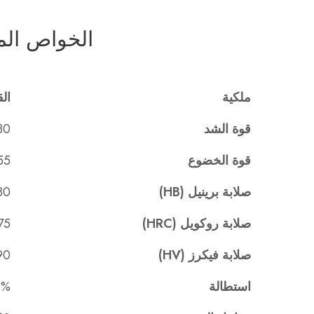
الخواص المي
ملكية
الق
قوة الشد
0-630
قوة الخضوع
355 ميجا
صلابة برينيل (HB)
80
صلابة روكويل (HRC)
75
صلابة فيكرز (HV)
90
استطالة
5%