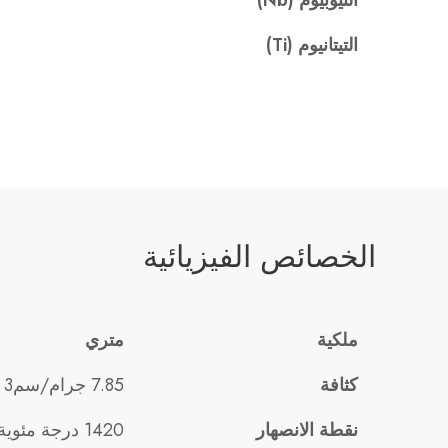
النيوبيوم (Nb)
التيتانيوم (Ti)
الخصائص الفيزيائية
ملكية
متري
كثافة
7.85 جرام/سم3
نقطة الانصهار
1420 درجة مئوية – 1460 درجة مئوية