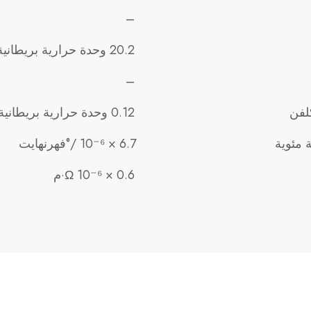
–
20.2 وحدة حرارية بريطانية/ساعة قدم مربع درجة فهرنهايت
–
0.12 وحدة حرارية بريطانية/رطل درجة فهرنهايت
6.7 × 10⁻⁶ /°فهرنهايت
0.6 × 10⁻⁶ Ω·م