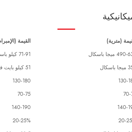
كانيكية
يمة (مترية)
القيمة (الإمبرا
49 ميجا باسكال
71-91 كيلو باسكال
 باسكال
51 كيلو بايت في البوصة المربعة
130-180
130-1
70-75
70-
140-190
140-1
20-25%
20-2