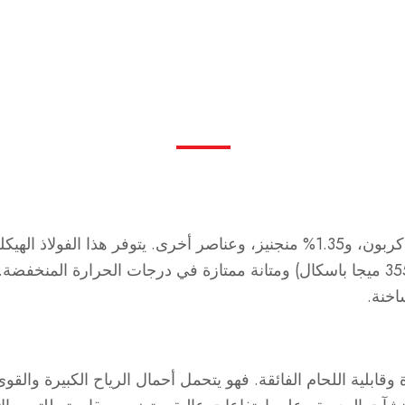
يتكون الفولاذ S355ML من الحديد 97%، مع 0.16% كربون، و1.35% منجنيز، وعناصر 
باللون الرمادي الفولاذي، ويوفر قوة خضوع عالية (355 ميجا باسكال) ومتانة ممتازة في 
اخنة.
 والمتانة الممتازة وقابلية اللحام الفائقة. فهو يتحمل أحمال الرياح الكبير