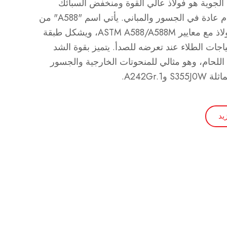
وامل الجوية هو فولاذ عالي القوة ومنخفض السبائك
م عادة في الجسور والمباني.
يأتي اسم "A588" من
يتوافق هذا الفولاذ مع معايير ASTM A588/A588M، ويشكل طبقة
ياجات الطلاء عند تعرضه للصدأ.
يتميز بقوة الشد
ة اللحام، وهو مثالي للمنحوتات الخارجية والجسور
A242Gr.1.
يد