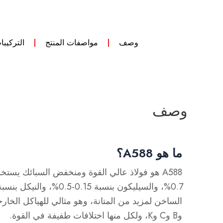
وصف
مواصفات المنتج
التركيبا
وصف
ما هو A588؟
وB وC وK، ولكل منها اختلافات طفيفة في القوة.