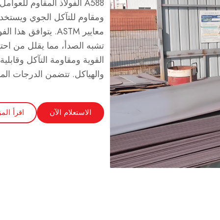
A588 الفولاذ المقاوم للع
ومقاوم للتآكل الجوي ويستخد
معايير ASTM.
تشبه الصدأ، مما يقلل من احت
القوية ومقاومة التآكل وقابلي
والهياكل.
تتضمن الدرجات المماثلة S355J0W و
الاستعلام الآن
اقرأ المز