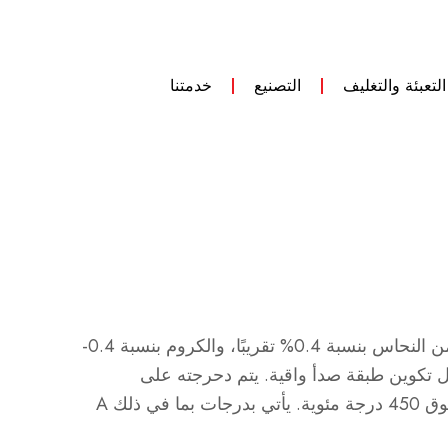
التعبئة والتغليف
التصنيع
خدمتنا
A588 هو فولاذ عالي القوة ومنخفض السبائك يستخدم في الزوايا والقنوات والعوارض والألواح والقضبان. مصنوع من النحاس بنسبة 0.4% تقريبًا، والكروم بنسبة 0.4-
وم العوامل الجوية من خلال تكوين طبقة صدأ واقية. يتم دحرجته على
الساخن لمزيد من المتانة، وهو مثالي للهياكل الخارجية مثل الجسور والمباني ولكن ليس للأجزاء الحاملة للأحمال فوق 450 درجة مئوية. يأتي بدرجات بما في ذلك A