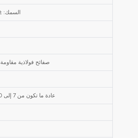
السمك: ±0.3 إلى ±1.2 ملم، العرض: ±3 إلى ±10 ملم، الطول: ±5 إلى ±20
صفائح فولاذية مقاومة 
عادة ما تكون من 7 إلى 20 يومًا (كلما زاد حجم الحمولة المطلوبة، كلما كان وقت التسليم أطول)