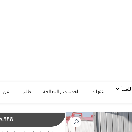
 للصدأ
منتجات
الخدمات والمعالجة
طلب
عن
A588 | فولاذ مقاوم للعوامل الج