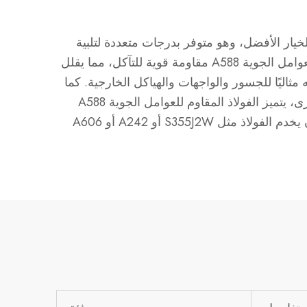
 البناء التي تحتاج إلى فولاذ متين ومنخفض الصيانة، فإن الفولاذ المقاوم للعوامل الجوية A588 هو الخيار الأفضل، وهو متوفر بدرجات متعددة لتلبية
احتياجات مختلفة. وإليك السبب الذي يجعل الفولاذ المقاوم للعوامل الجوية A588 مثاليًا لك. يوفر الفولاذ المقاوم للعوامل الجوية A588 مقاومة قوية للتآكل، مما يقلل
مثاليًا للجسور والواجهات والهياكل الخارجية. كما
أنه سهل اللحام ومتين للغاية، كما أنه يسرع عملية التصنيع. وعلى عكس أنواع الفولاذ المقاوم للعوامل الجوية الأخرى، يتميز الفولاذ المقاوم للعوامل الجوية A588
بتنوعه وقوته عبر درجات مختلفة، مما يمنحك المرونة لتلبية احتياجات هيكلية مختلفة. وفي ظروف أخرى، يمكن أن يخدم الفولاذ مثل S355J2W أو A242 أو A606