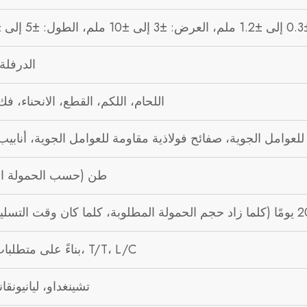
 ملم
الدرفلة
اللحام، اللكم، القطع، الانحناء، فك
للعوامل الجوية، صفائح فولاذية مقاومة للعوامل الجوية، أنابي
5 طن (حسب الحمولة ال
بناءً على متطلبات العميل، T/T، L/C
تشينغداو، ليانيونقان