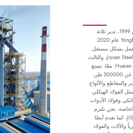
مجموعة SteelPRO، التي تأسست عام 1999، تدير ثلاثة
مصانع واستحوذت عليها مجموعة Yongfeng عام 2020.
الأول، الواقع في Huangshi، يعمل بشكل مستقل.
المصنع الثاني هو مشروع مشترك مع Jiyuan Steel، والثالث
هو مشروع مشترك مع Huaian Special Steel. معًا، تتمتع
هذه المصانع بطاقة إنتاجية سنوية تزيد عن 500000 طن.
ير والمقاطع والألواح
ثل الفولاذ الهيكلي
ئكي وفولاذ الأدوات
الخاصة. نحن نلتزم
بمعايير مثل GB وASTM وDIN وEN وJIS، كما نقدم أيضًا
ً والآلات والفولاذ