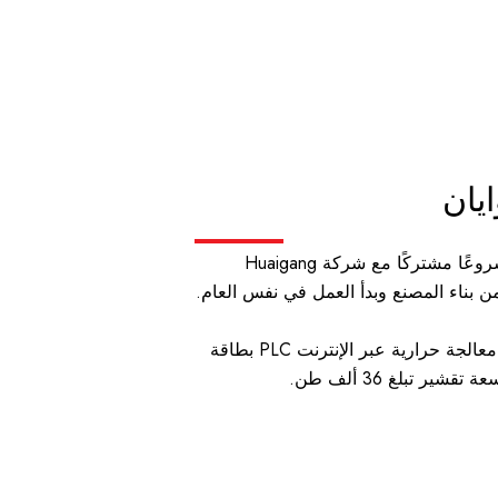
يان
في عام 2020، أسسنا مشروعًا مشتركًا مع شركة Huaigang
وهي مجهزة بثلاثة خطوط معالجة حرارية عبر الإنترنت PLC بطاقة