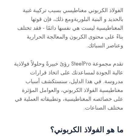
الفولاذ الكربوني مغناطيسي بسبب
تركيبة غنية
بالحديد
و
البنية البلورية
ومع ذلك، فإن قوتها
المغناطيسية ليست هي نفسها دائمًا - فقد تختلف
بناءً على
محتوى الكربون والمعالجة الحرارية
وعناصر السبائك
.
تقدم مجموعة SteelPro رؤىً خبيرةً وحلولاً فولاذية
عالية الجودة لمساعدتك على اتخاذ قرارات
مدروسة. في هذا الدليل، سنستكشف أسباب
مغناطيسية الفولاذ الكربوني، والعوامل المؤثرة
على خصائصه المغناطيسية، وتطبيقاته العملية في
مختلف الصناعات.
ما هو الفولاذ الكربوني؟