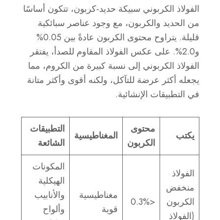
الفولاذ الكربوني سبيكة حديد-كربون، تتكون أساسًا
من الحديد والكربون، مع وجود عناصر سبائكية
قليلة. يتراوح محتوى الكربون عادةً بين 0.05%
و2.0%. على عكس الفولاذ المقاوم للصدأ، يفتقر
الفولاذ الكربوني إلى نسبة كبيرة من الكروم، مما
يجعله أكثر عرضة للتآكل، ولكنه أقوى وأكثر متانة
في التطبيقات الإنشائية.
محتوى
التطبيقات
يكتب
المغناطيسية
الكربون
الشائعة
المكونات
الفولاذ
الهيكلية
منخفض
مغناطيسية
والأنابيب
الكربون
<0.3%
قوية
وألواح
(الفولاذ