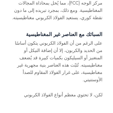
مركز الوجه (FCC)، مما يُخل بمحاذاة المجالات
المغناطيسية. ومع ذلك، بمجرد تبريده إلى ما دون
نقطة كوري، يستعيد الفولاذ الكربوني مغناطيسيته.
السبائك مع العناصر غير المغناطيسية
على الرغم من أن الفولاذ الكربوني يتكون أساسًا
من الحديد والكربون، إلا أن إضافة النيكل أو
المنغنيز أو السيليكون بكميات كبيرة قد يُضعف
مغناطيسيته. تُثبّت هذه العناصر بنية مجهرية غير
مغناطيسية، على غرار الفولاذ المقاوم للصدأ
الأوستنيتي.
لكن،
لا تحتوي معظم أنواع الفولاذ الكربوني
القياسية على ما يكفي من هذه العناصر لتصبح غير
مغناطيسية تمامًا
.