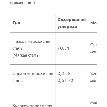
применениях.
Содержание
Тип
Магнет
углерода
Низкоуглеродистая
Сильно
сталь
<0,3%
магнитн
(Мягкая сталь)
Среднеуглеродистая
0,31ТР3Т–
Умеренн
сталь
0,61ТР3Т
магнитн
Магнитн
Высокоуглеродистая