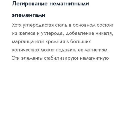
Легирование немагнитными
элементами
Хотя углеродистая сталь в основном состоит
из железа и углерода, добавление никеля,
марганца или кремния в больших
количествах может подавить ее магнетизм.
Эти элементы стабилизируют немагнитную
микроструктуру, похожую на аустенитную
нержавеющую сталь.
Однако,
большинство стандартных
углеродистых сталей не содержат
достаточного количества этих элементов,
чтобы стать полностью немагнитными
.