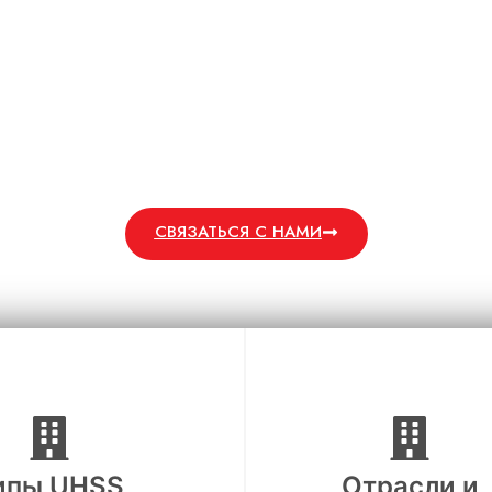
ЕРХВЫСОКопрочная ст
тельная прочность и долговечность для автомобилест
аэрокосмической промышленности.
СВЯЗАТЬСЯ С НАМИ
ипы UHSS
Отрасли и