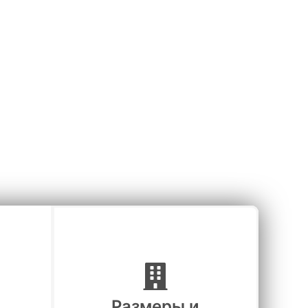
аль
роения и
Размеры и