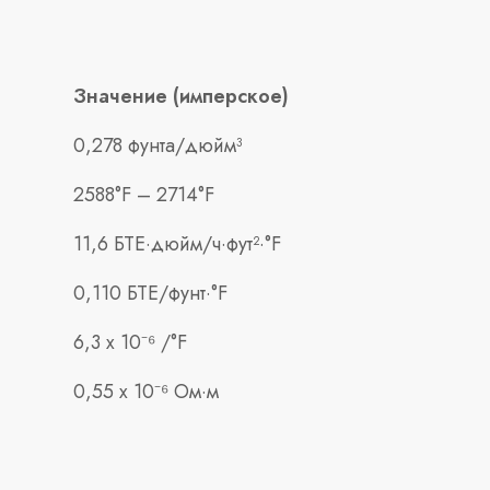
Значение (имперское)
0,278 фунта/дюйм³
2588°F – 2714°F
11,6 БТЕ·дюйм/ч·фут²·°F
0,110 БТЕ/фунт·°F
6,3 x 10⁻⁶ /°F
0,55 x 10⁻⁶ Ом·м