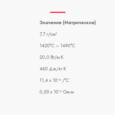
Значение (Метрическое)
7,7 г/см³
1420°С – 1490°С
20,0 Вт/м·К
460 Дж/кг·К
11,4 х 10⁻⁶ /°С
0,55 x 10⁻⁶ Ом·м