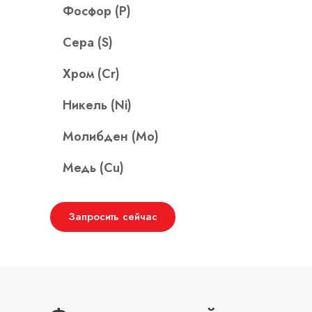
Фосфор (P)
Сера (S)
Хром (Cr)
Никель (Ni)
Молибден (Mo)
Медь (Cu)
Запросить сейчас