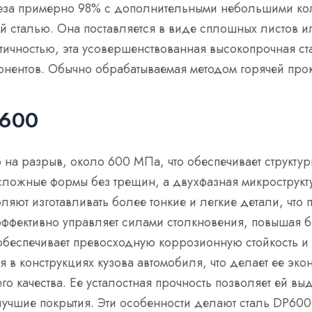
еза примерно 98% с дополнительными небольшими кол
ой сталью. Она поставляется в виде сплошных листов 
тичностью, эта усовершенствованная высокопрочная с
онентов. Обычно обрабатываемая методом горячей прока
 600
на разрыв, около 600 МПа, что обеспечивает структурн
сложные формы без трещин, а двухфазная микрострукт
ляют изготавливать более тонкие и легкие детали, что
эффективно управляет силами столкновения, повышая бе
беспечивает превосходную коррозионную стойкость и 
в конструкциях кузова автомобиля, что делает ее эко
о качества. Ее усталостная прочность позволяет ей в
 лучшие покрытия. Эти особенности делают сталь DP6