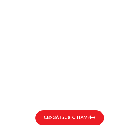
ограждения. Их высокая прочность, жесткость и
износостойкость обеспечивают устойчивость и
долговечность проекта.
Свяжитесь с нами сегодня для
индивидуального предложения, которое будет
соответствовать вашим конкретным требованиям.
Наша команда готова помочь вам найти
идеальные стальные стержни для ваших нужд.
СВЯЗАТЬСЯ С НАМИ