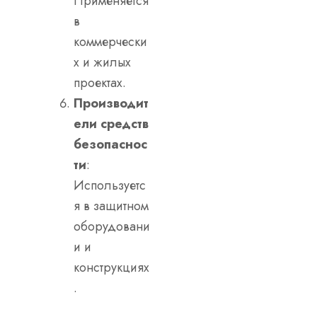
Применяется
в
коммерчески
х и жилых
проектах.
Производит
ели средств
безопаснос
ти
:
Используетс
я в защитном
оборудовани
и и
конструкциях
.