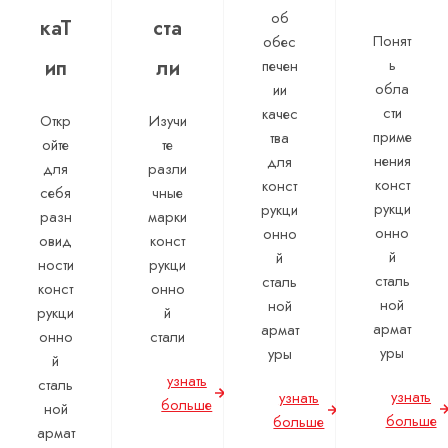
об
каТ
ста
Понят
обес
ип
ли
ь
печен
обла
ии
сти
качес
Откр
Изучи
приме
тва
ойте
те
нения
для
для
разли
конст
конст
себя
чные
рукци
рукци
разн
марки
онно
онно
овид
конст
й
й
ности
рукци
сталь
сталь
конст
онно
ной
ной
рукци
й
армат
армат
онно
стали
уры
уры
й
узнать
сталь
узнать
узнать
больше
ной
больше
больше
армат