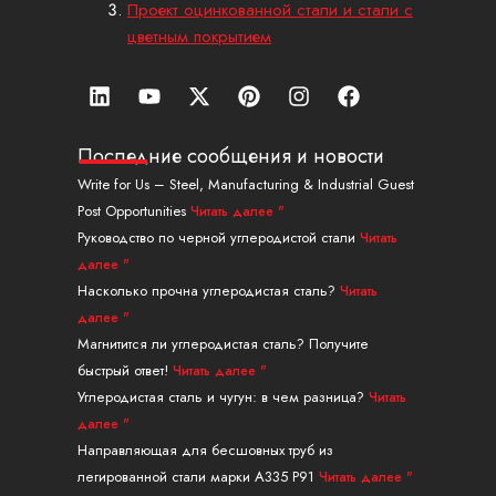
Проект оцинкованной стали и стали с
цветным покрытием
Л
Ю
X
П
И
Ф
и
т
-
и
н
е
н
у
т
н
с
й
к
б
в
т
т
с
Последние сообщения и новости
е
и
е
а
б
Write for Us – Steel, Manufacturing & Industrial Guest
д
т
р
г
у
Post Opportunities
Читать далее "
и
т
е
р
к
н
е
с
а
Руководство по черной углеродистой стали
Читать
р
т
м
далее "
Насколько прочна углеродистая сталь?
Читать
далее "
Магнитится ли углеродистая сталь? Получите
быстрый ответ!
Читать далее "
Углеродистая сталь и чугун: в чем разница?
Читать
далее "
Направляющая для бесшовных труб из
легированной стали марки A335 P91
Читать далее "