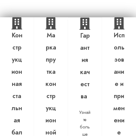
Кон
Ма
Исп
Гар
стр
рка
оль
ант
укц
пру
зов
ия
ион
тка
ани
кач
ная
кон
е и
ест
ста
стр
при
ва
льн
укц
мен
Узнай
ая
ион
ени
те
боль
бал
ной
е
ше