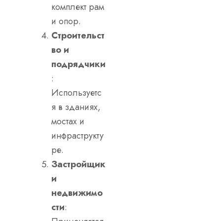
комплект рам
и опор.
Строительст
во и
подрядчики
:
Используетс
я в зданиях,
мостах и
инфраструкту
ре.
Застройщик
и
недвижимо
сти
: