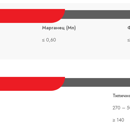
Марганец (Mn)
Ф
≤ 0,60
≤
Типичн
270 – 
≥ 140