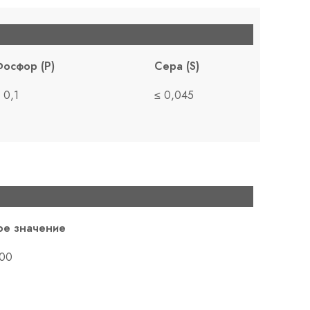
осфор (P)
Сера (S)
 0,1
≤ 0,045
ое значение
500