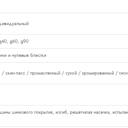
ндивидуальный
g40, g60, g90
ини и нулевые блестки
в / скин-пасс / промасленный / сухой / хромированный / ти
щины цинкового покрытия, изгиб, решетчатая насечка, испытан