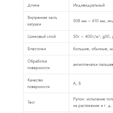
Длина
Индивидуальный
Внутренняя часть
508 мм – 610 мм, и
катушки
Цинковый слой
30г – 400г/м², g30, 
Блесточки
большие, обычные, м
Обработка
антиотпечатки пальце
поверхности
Качество
А, Б
поверхности
Рулон: испытание тол
Тест
на растяжение и т. д.