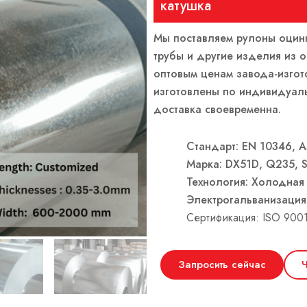
катушка
Мы поставляем рулоны оцинк
трубы и другие изделия из 
оптовым ценам завода-изгот
изготовлены по индивидуаль
доставка своевременна.
Стандарт: EN 10346, A
Марка: DX51D, Q235, S
Технология: Холодная 
Электрогальванизация
Сертификация: ISO 9001
Запросить сейчас
Ч