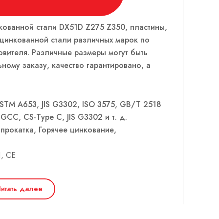
ованной стали DX51D Z275 Z350, пластины,
оцинкованной стали различных марок по
овителя. Различные размеры могут быть
ному заказу, качество гарантировано, а
STM A653, JIS G3302, ISO 3575, GB/T 2518
GCC, CS-Type C, JIS G3302 и т. д.
прокатка, Горячее цинкование,
, CE
итать далее