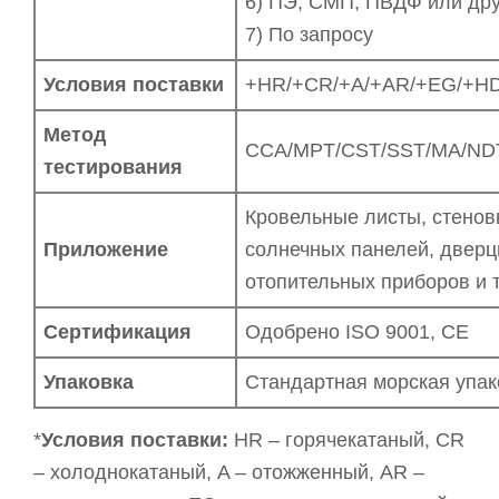
6) ПЭ, СМП, ПВДФ или др
7) По запросу
Условия поставки
+HR/+CR/+A/+AR/+EG/+HD
Метод
CCA/MPT/CST/SST/MA/NDT 
тестирования
Кровельные листы, стенов
Приложение
солнечных панелей, дверц
отопительных приборов и т
Сертификация
Одобрено ISO 9001, CE
Упаковка
Стандартная морская упак
*
Условия поставки:
HR – горячекатаный, CR
– холоднокатаный, A – отожженный, AR –