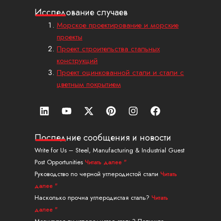
Исследование случаев
Морское проектирование и морские
проекты
Проект строительства стальных
конструкций
Проект оцинкованной стали и стали с
цветным покрытием
Л
Ю
X
П
И
Ф
и
т
-
и
н
е
н
у
т
н
с
й
к
б
в
т
т
с
Последние сообщения и новости
е
и
е
а
б
Write for Us – Steel, Manufacturing & Industrial Guest
д
т
р
г
у
Post Opportunities
Читать далее "
и
т
е
р
к
н
е
с
а
Руководство по черной углеродистой стали
Читать
р
т
м
далее "
Насколько прочна углеродистая сталь?
Читать
далее "