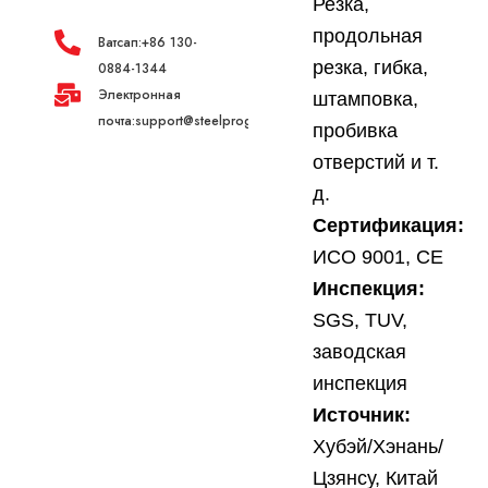
Резка,
продольная
Ватсап:+86 130-
резка, гибка,
0884-1344
Электронная
штамповка,
почта:support@steelprogroup.com
пробивка
отверстий и т.
д.
Сертификация:
ИСО 9001, СЕ
Инспекция:
SGS, TUV,
заводская
инспекция
Источник:
Хубэй/Хэнань/
Цзянсу, Китай