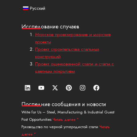
Русский
Исследование случаев
Морское проектирование и морские
проекты
Проект строительства стальных
конструкций
Проект оцинкованной стали и стали с
цветным покрытием
Л
Ю
X
П
И
Ф
и
т
-
и
н
е
н
у
т
н
с
й
к
б
в
т
т
с
Последние сообщения и новости
е
и
е
а
б
Write for Us – Steel, Manufacturing & Industrial Guest
д
т
р
г
у
Post Opportunities
Читать далее "
и
т
е
р
к
н
е
с
а
Руководство по черной углеродистой стали
Читать
р
т
м
далее "