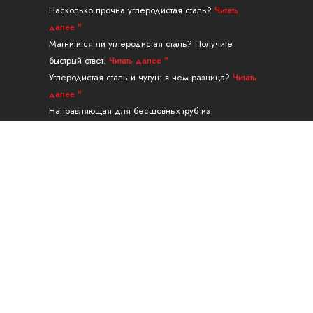
Насколько прочна углеродистая сталь?
Читать
далее "
Магнитится ли углеродистая сталь? Получите
быстрый ответ!
Читать далее "
Углеродистая сталь и чугун: в чем разница?
Читать
далее "
Направляющая для бесшовных труб из
легированной стали марки A335 P91
Читать далее "
Навигация
ПРОДУКЦИЯ
УСЛУГИ И ОБРАБОТКА
ПРИЛОЖЕНИЕ
О
КОНТАКТ