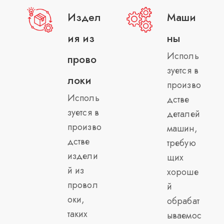
Издел
Маши
ия из
ны
Исполь
прово
зуется в
локи
произво
Исполь
дстве
зуется в
деталей
произво
машин,
дстве
требую
издели
щих
й из
хороше
провол
й
оки,
обрабат
таких
ываемос