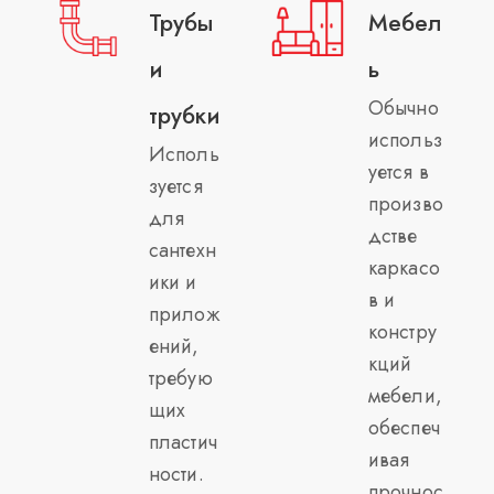
Трубы
Мебел
и
ь
Обычно
трубки
использ
Исполь
уется в
зуется
произво
для
дстве
сантехн
каркасо
ики и
в и
прилож
констру
ений,
кций
требую
мебели,
щих
обеспеч
пластич
ивая
ности.
прочнос