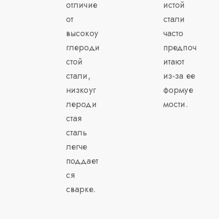
отличие
истой
от
стали
высокоу
часто
глероди
предпоч
стой
итают
стали,
из-за ее
низкоуг
формуе
лероди
мости.
стая
сталь
легче
поддает
ся
сварке.