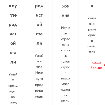
коу
род
а
же
гле
ист
ния
Узнай
род
ой
те о
Изучи
разм
ист
ста
те
ерах
отрас
и
ой
ли
ли, в
свойс
котор
ста
твах
Узнай
ых
ли
те о
испол
узнать
типе
ьзуетс
больше
Низк
я
Узнай
низко
оугл
те
углер
ерод
преим
одист
истая
ущест
ая
ва
сталь
сталь.
низко