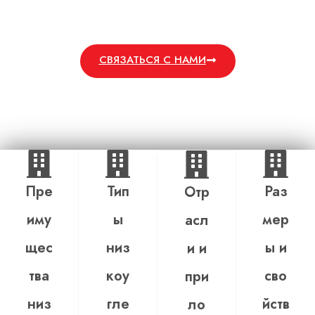
с помощью надежной низкоуглеродистой
стали.
СВЯЗАТЬСЯ С НАМИ
Пре
Тип
Раз
Отр
иму
ы
мер
асл
щес
низ
ы и
и и
тва
коу
сво
при
низ
гле
йств
ло