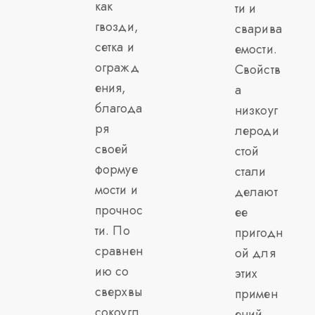
как
ти и
гвозди,
сварива
сетка и
емости.
огражд
Свойств
ения,
а
благода
низкоуг
ря
лероди
своей
стой
формуе
стали
мости и
делают
прочнос
ее
ти. По
пригодн
сравнен
ой для
ию со
этих
сверхвы
примен
сокоугл
ений.