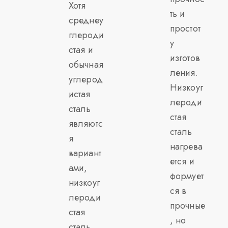
Хотя
ть и
среднеу
простот
глероди
у
стая и
изготов
обычная
ления.
углерод
Низкоуг
истая
лероди
сталь
стая
являютс
сталь
я
нагрева
вариант
ется и
ами,
формует
низкоуг
ся в
лероди
прочные
стая
, но
сталь