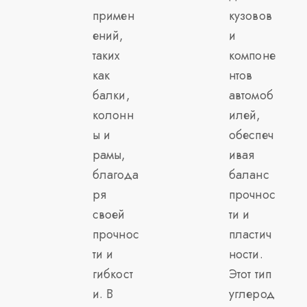
примен
кузовов
ений,
и
таких
компоне
как
нтов
балки,
автомоб
колонн
илей,
ы и
обеспеч
рамы,
ивая
благода
баланс
ря
прочнос
своей
ти и
прочнос
пластич
ти и
ности.
гибкост
Этот тип
и. В
углерод