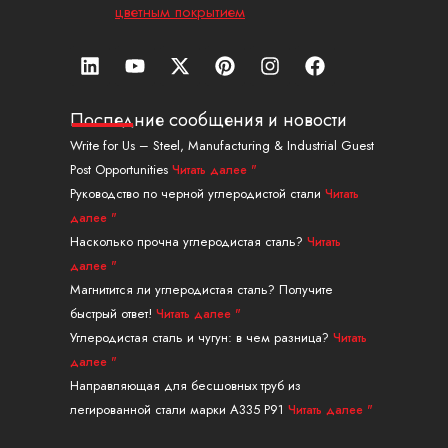
цветным покрытием
Л
Ю
X
П
И
Ф
и
т
-
и
н
е
н
у
т
н
с
й
к
б
в
т
т
с
Последние сообщения и новости
е
и
е
а
б
Write for Us – Steel, Manufacturing & Industrial Guest
д
т
р
г
у
Post Opportunities
Читать далее "
и
т
е
р
к
н
е
с
а
Руководство по черной углеродистой стали
Читать
р
т
м
далее "
Насколько прочна углеродистая сталь?
Читать
далее "
Магнитится ли углеродистая сталь? Получите
быстрый ответ!
Читать далее "
Углеродистая сталь и чугун: в чем разница?
Читать
далее "
Направляющая для бесшовных труб из
легированной стали марки A335 P91
Читать далее "