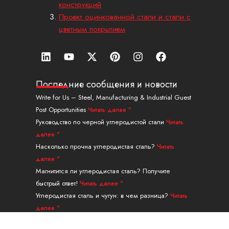
конструкций
Проект оцинкованной стали и стали с
цветным покрытием
Л
Ю
X
П
И
Ф
и
т
-
и
н
е
н
у
т
н
с
й
к
б
в
т
т
с
Последние сообщения и новости
е
и
е
а
б
Write for Us – Steel, Manufacturing & Industrial Guest
д
т
р
г
у
Post Opportunities
Читать далее "
и
т
е
р
к
н
е
с
а
Руководство по черной углеродистой стали
Читать
р
т
м
далее "
Насколько прочна углеродистая сталь?
Читать
далее "
Магнитится ли углеродистая сталь? Получите
быстрый ответ!
Читать далее "
Углеродистая сталь и чугун: в чем разница?
Читать
далее "
Направляющая для бесшовных труб из