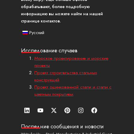
обрабатывают, более подробную
информацию вы можете найти на нашей
странице контактов.
Русский
Исследование случаев
Морское проектирование и морские
проекты
Проект строительства стальных
конструкций
Проект оцинкованной стали и стали с
цветным покрытием
Л
Ю
X
П
И
Ф
и
т
-
и
н
е
н
у
т
н
с
й
к
б
в
т
т
с
Последние сообщения и новости
е
и
е
а
б