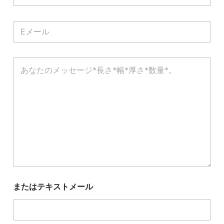
行
テ
電
キ
子
ス
メ
ト
ー
コ
ル
メ
*
ン
ト
ま
た
は
メ
ッ
セ
ー
ジ
*
またはテキストメール