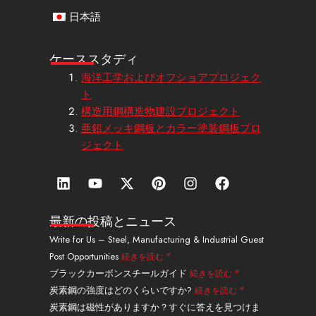
日本語
ケーススタディ
海洋工学およびオフショアプロジェク
ト
構造用鋼構造物建設プロジェクト
亜鉛メッキ鋼板とカラー塗装鋼板プロ
ジェクト
リ
Y
エ
ピ
イ
フ
ン
o
ッ
ン
ン
ェ
ク
u
ク
タ
ス
イ
ト
t
ス
レ
タ
ス
最新の投稿とニュース
イ
u
・
ス
グ
ブ
Write for Us – Steel, Manufacturing & Industrial Guest
ン
b
ツ
ト
ラ
ッ
Post Opportunities
続きを読む "
e
イ
ム
ク
ッ
ブラックカーボンスチールガイド
続きを読む "
タ
炭素鋼の強度はどのくらいですか?
続きを読む "
ー
炭素鋼は磁性がありますか？すぐに答えを見つけま