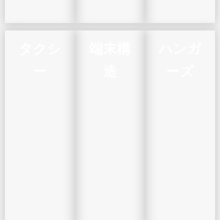
タクシ
端末構
ハンガ
ー
造
ーズ