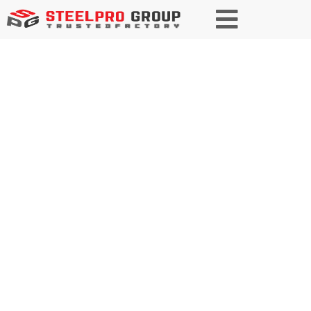
航空宇宙鋼製造およびソリュー
ションにおけるリーディング
イノベーター
100%の品質保証で、航空・宇
宙産業向けにオーダーメイドの
スチールソリューションをお届
けします。お客様と共に成長
し、革新的で信頼性の高いサー
ビスを提供することで、お客様
の空への上昇をサポートしま
す。