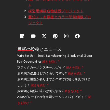
ト
構造用鋼構造物建設プロジェクト
亜鉛メッキ鋼板とカラー塗装鋼板プロ
ジェクト
リ
Y
エ
ピ
イ
フ
ン
o
ッ
ン
ン
ェ
ク
u
ク
タ
ス
イ
ト
t
ス
レ
タ
ス
最新の投稿とニュース
イ
u
・
ス
グ
ブ
Write for Us – Steel, Manufacturing & Industrial Guest
ン
b
ツ
ト
ラ
ッ
Post Opportunities
続きを読む "
e
イ
ム
ク
ッ
ブラックカーボンスチールガイド
続きを読む "
タ
炭素鋼の強度はどのくらいですか?
続きを読む "
ー
炭素鋼は磁性がありますか？すぐに答えを見つけま
しょう！
続きを読む "
炭素鋼と鋳鉄の違いは何ですか?
続きを読む "
A335グレードP91合金鋼シームレスパイプガイド
続
きを読む "