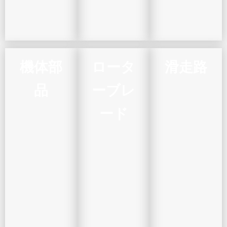
機体部
ロータ
滑走路
品
ーブレ
ード