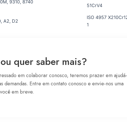
0M, 9310, 8740
51CrV4
ISO 4957 X210Cr1
, A2, D2
1
 ou quer saber mais?
nteressado em colaborar conosco, teremos prazer em ajudá-
uas demandas. Entre em contato conosco e envie-nos uma
 você em breve.