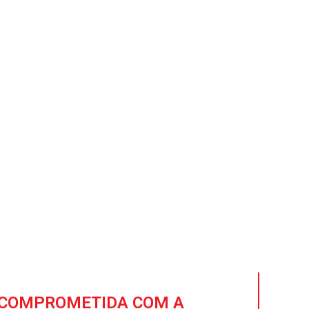
luções de
cial
cial com a garantia de
res e confiáveis para
COMPROMETIDA COM A