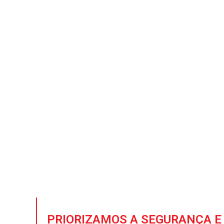
Líder in
aço
Fornecendo soluções d
qualidade 100%. Cres
PRIORIZAMOS A SEGURANÇA E