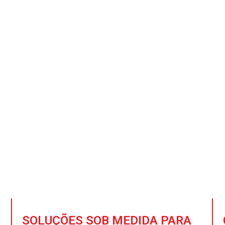
ovador em fabricação e so
 para aviação e aeroespa
e aço sob medida para os setores de aviação e aeroespa
cemos com nossos clientes, oferecendo serviços inovado
apoiar sua ascensão nos céus.
SOLUÇÕES SOB MEDIDA PARA