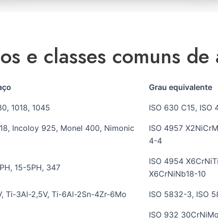
os e classes comuns de
aço
Grau equivalente
30, 1018, 1045
ISO 630 C15, ISO
718, Incoloy 925, Monel 400, Nimonic
ISO 4957 X2NiCrM
4-4
ISO 4954 X6CrNiT
4PH, 15-5PH, 347
X6CrNiNb18-10
V, Ti-3Al-2,5V, Ti-6Al-2Sn-4Zr-6Mo
ISO 5832-3, ISO 5
ISO 932 30CrNiMo