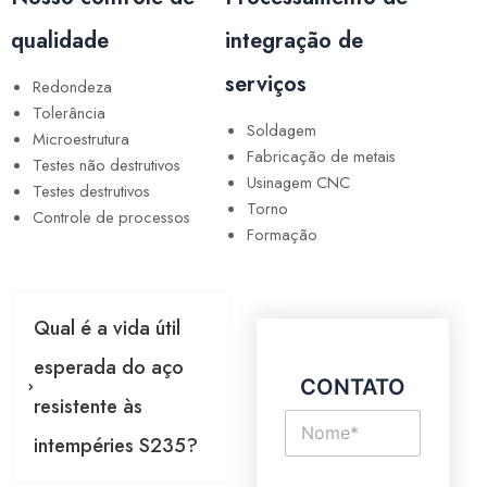
qualidade
integração de
serviços
Redondeza
Tolerância
Soldagem
Microestrutura
Fabricação de metais
Testes não destrutivos
Usinagem CNC
Testes destrutivos
Torno
Controle de processos
Formação
Qual é a vida útil
esperada do aço
CONTATO
resistente às
N
o
intempéries S235?
m
e