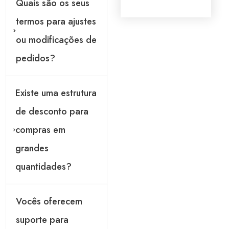
t
Quais são os seus
a
o
g
g
termos para ajustes
e
e
m
ou modificações de
o
*
l
pedidos?
o
c
a
l
Existe uma estrutura
i
z
de desconto para
a
ç
compras em
ã
o
grandes
o
u
quantidades?
Vocês oferecem
suporte para