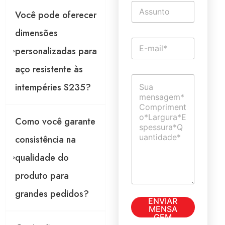
T
*
Você pode oferecer
e
x
dimensões
t
E
o
personalizadas para
-
d
m
e
aço resistente às
a
l
C
i
i
intempéries S235?
o
l
n
m
*
h
e
a
n
ú
Como você garante
t
n
á
consistência na
i
r
c
i
qualidade do
a
o
o
produto para
u
grandes pedidos?
m
T
ENVIAR
e
e
MENSA
n
x
GEM
s