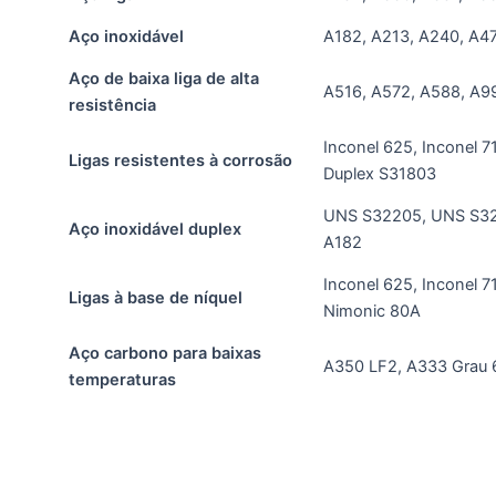
Aço inoxidável
A182, A213, A240, A4
Aço de baixa liga de alta
A516, A572, A588, A9
resistência
Inconel 625, Inconel 7
Ligas resistentes à corrosão
Duplex S31803
UNS S32205, UNS S32
Aço inoxidável duplex
A182
Inconel 625, Inconel 7
Ligas à base de níquel
Nimonic 80A
Aço carbono para baixas
A350 LF2, A333 Grau 
temperaturas