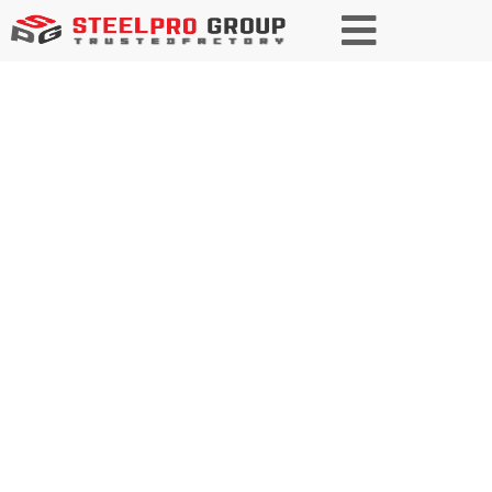
Parceiro de confiança em aço de
alto desempenho para petróleo e
gás
Fornecendo soluções de aço
excepcionais e sustentáveis para
o setor de petróleo e gás. Nosso
aço garante durabilidade,
segurança e eficiência
inigualáveis, atendendo aos
padrões mais exigentes do setor.