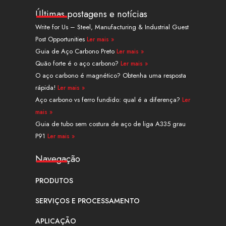
n
u
t
n
s
c
k
t
w
t
t
e
Últimas postagens e notícias
e
u
i
e
a
b
Write for Us – Steel, Manufacturing & Industrial Guest
d
b
t
r
g
o
Post Opportunities
Ler mais »
i
e
t
e
r
o
n
e
s
a
k
Guia de Aço Carbono Preto
Ler mais »
r
t
m
Quão forte é o aço carbono?
Ler mais »
O aço carbono é magnético? Obtenha uma resposta
rápida!
Ler mais »
Aço carbono vs ferro fundido: qual é a diferença?
Ler
mais »
Guia de tubo sem costura de aço de liga A335 grau
P91
Ler mais »
Navegação
PRODUTOS
SERVIÇOS E PROCESSAMENTO
APLICAÇÃO