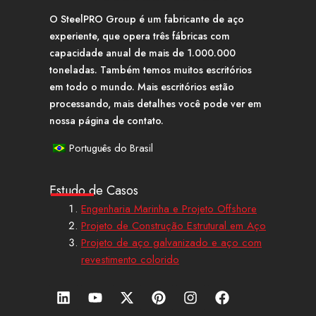
O SteelPRO Group é um fabricante de aço
experiente, que opera três fábricas com
capacidade anual de mais de 1.000.000
toneladas. Também temos muitos escritórios
em todo o mundo. Mais escritórios estão
processando, mais detalhes você pode ver em
nossa página de contato.
Português do Brasil
Estudo de Casos
Engenharia Marinha e Projeto Offshore
Projeto de Construção Estrutural em Aço
Projeto de aço galvanizado e aço com
revestimento colorido
L
Y
X
P
I
F
i
o
-
i
n
a