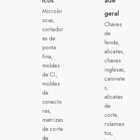
icos
ade
Microbr
geral
ocas,
Chaves
cortador
de
es de
fenda,
ponta
alicates,
fina,
chaves
moldes
inglesas,
de CI,
canivete
moldes
s,
de
alicates
conecto
de
res,
corte,
matrizes
rolamen
de corte
tos,
de