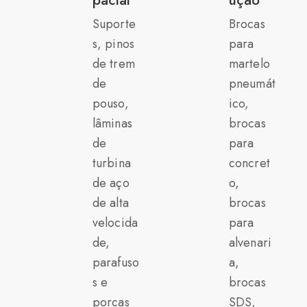
pacial
ução
Suporte
Brocas
s, pinos
para
de trem
martelo
de
pneumát
pouso,
ico,
lâminas
brocas
de
para
turbina
concret
de aço
o,
de alta
brocas
velocida
para
de,
alvenari
parafuso
a,
s e
brocas
porcas
SDS,