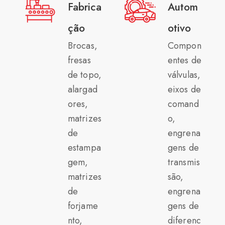
Fabrica
Autom
ção
otivo
Brocas,
Compon
fresas
entes de
de topo,
válvulas,
alargad
eixos de
ores,
comand
matrizes
o,
de
engrena
estampa
gens de
gem,
transmis
matrizes
são,
de
engrena
forjame
gens de
nto,
diferenc