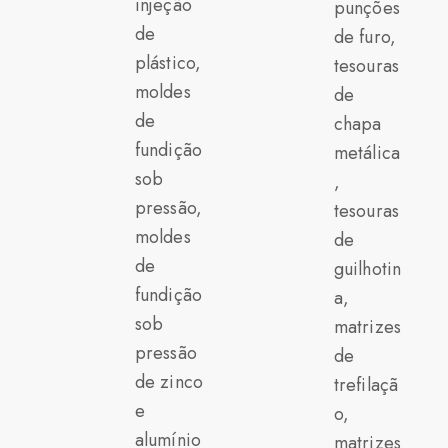
injeção
punções
de
de furo,
plástico,
tesouras
moldes
de
de
chapa
fundição
metálica
sob
,
pressão,
tesouras
moldes
de
de
guilhotin
fundição
a,
sob
matrizes
pressão
de
de zinco
trefilaçã
e
o,
alumínio
matrizes