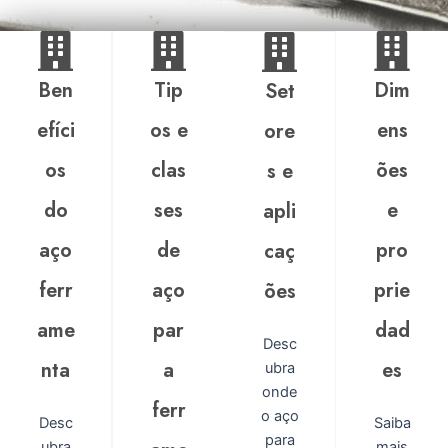
Ben
Tip
Dim
Set
efíci
os e
ens
ore
os
clas
ões
s e
do
ses
e
apli
aço
de
pro
caç
ferr
aço
prie
ões
ame
par
dad
Desc
nta
a
es
ubra
onde
ferr
o aço
Desc
Saiba
para
ubra
mais