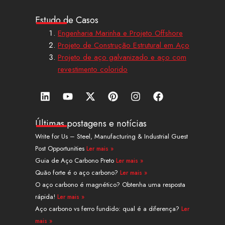
Estudo de Casos
Engenharia Marinha e Projeto Offshore
Projeto de Construção Estrutural em Aço
Projeto de aço galvanizado e aço com
revestimento colorido
L
Y
X
P
I
F
i
o
-
i
n
a
n
u
t
n
s
c
k
t
w
t
t
e
Últimas postagens e notícias
e
u
i
e
a
b
Write for Us – Steel, Manufacturing & Industrial Guest
d
b
t
r
g
o
Post Opportunities
Ler mais »
i
e
t
e
r
o
n
e
s
a
k
Guia de Aço Carbono Preto
Ler mais »
r
t
m
Quão forte é o aço carbono?
Ler mais »
O aço carbono é magnético? Obtenha uma resposta
rápida!
Ler mais »
Aço carbono vs ferro fundido: qual é a diferença?
Ler
mais »