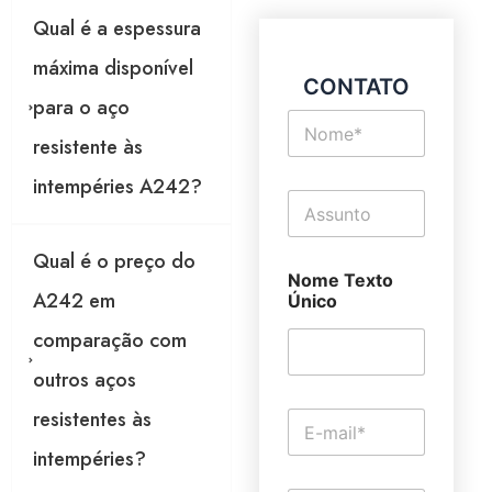
Qual é a espessura
máxima disponível
CONTATO
para o aço
N
o
resistente às
m
e
intempéries A242?
T
*
e
x
Qual é o preço do
t
Nome Texto
o
A242 em
Único
d
e
comparação com
l
i
outros aços
n
h
resistentes às
E
a
-
ú
intempéries?
m
n
a
i