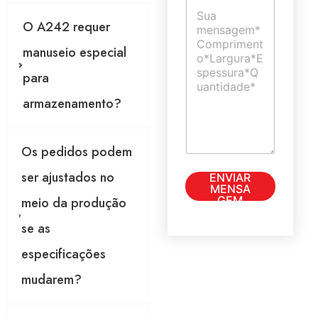
C
i
c
o
l
O A242 requer
a
m
*
e
manuseio especial
n
t
para
á
r
armazenamento?
i
o
o
Os pedidos podem
u
m
ser ajustados no
ENVIAR
e
MENSA
n
GEM
meio da produção
s
a
se as
g
e
especificações
m
*
mudarem?