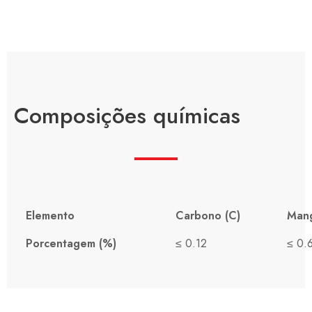
Composições químicas
Elemento
Carbono (C)
Mang
Porcentagem (%)
≤ 0.12
≤ 0.