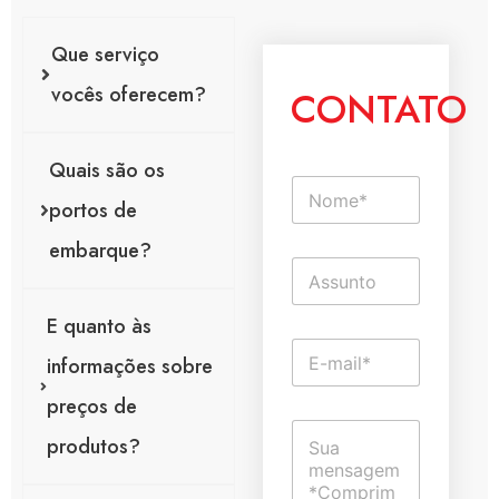
Que serviço
vocês oferecem?
CONTATO
Quais são os
N
o
portos de
m
embarque?
e
T
*
e
x
E quanto às
t
E
o
informações sobre
-
d
m
e
preços de
a
l
C
i
i
produtos?
o
l
n
m
*
h
e