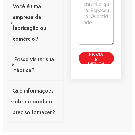
a
n
Você é uma
ú
t
n
á
empresa de
i
r
c
i
fabricação ou
a
o
comércio?
o
u
m
o
ENVIA
e
u
Posso visitar sua
R
n
l
MENSA
s
i
GEM
fábrica?
a
n
g
h
e
a
m
Que informações
d
*
e
sobre o produto
e
-
preciso fornecer?
m
a
i
l