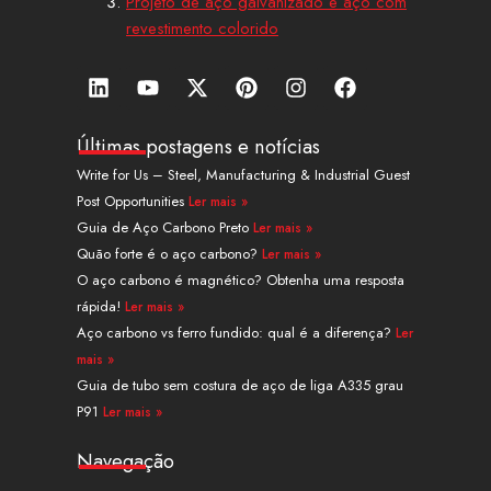
Projeto de aço galvanizado e aço com
revestimento colorido
L
Y
X
P
I
F
i
o
-
i
n
a
n
u
t
n
s
c
k
t
w
t
t
e
Últimas postagens e notícias
e
u
i
e
a
b
Write for Us – Steel, Manufacturing & Industrial Guest
d
b
t
r
g
o
Post Opportunities
Ler mais »
i
e
t
e
r
o
n
e
s
a
k
Guia de Aço Carbono Preto
Ler mais »
r
t
m
Quão forte é o aço carbono?
Ler mais »
O aço carbono é magnético? Obtenha uma resposta
rápida!
Ler mais »
Aço carbono vs ferro fundido: qual é a diferença?
Ler
mais »
Guia de tubo sem costura de aço de liga A335 grau
P91
Ler mais »
Navegação