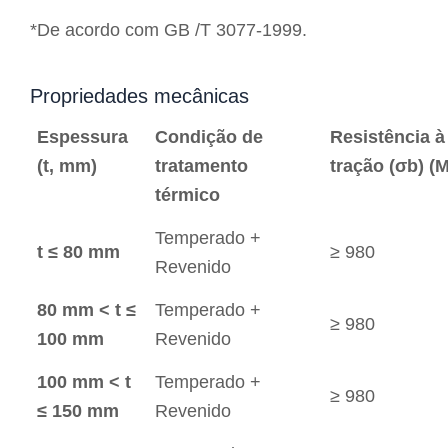
*De acordo com GB /T 3077-1999.
Propriedades mecânicas
Espessura
Condição de
Resistência à
(t, mm)
tratamento
tração (σb) (
térmico
Temperado +
t ≤ 80 mm
≥ 980
Revenido
80 mm < t ≤
Temperado +
≥ 980
100 mm
Revenido
100 mm < t
Temperado +
≥ 980
≤ 150 mm
Revenido