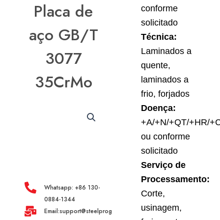
Placa de
conforme
solicitado
aço GB/T
Técnica:
Laminados a
3077
quente,
35CrMo
laminados a
frio, forjados
Doença:
+A/+N/+QT/+HR/+
ou conforme
solicitado
Serviço de
Processamento:
Whatsapp: +86 130-
Corte,
0884-1344
usinagem,
Email:support@steelprogroup.com