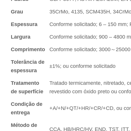
Grau
35CrMo, 4135, SCM435H, 34CrMo
Espessura
Conforme solicitado; 6 – 150 mm;
Largura
Conforme solicitado; 900 – 4800
Comprimento
Conforme solicitado; 3000～2500
Tolerância de
±1%; ou conforme solicitado
espessura
Tratamento
Tratado termicamente, nitretado, c
de superfície
revestido com óxido preto ou confo
Condição de
+A/+N/+QT/+HR/+CR/+CD, ou conf
entrega
Método de
CCA, HB/HRC/HV, END, TST, ITT, 