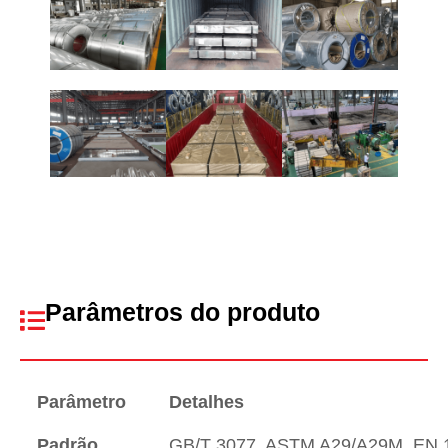
Parâmetros do produto
Parâmetro
Detalhes
Padrão
GB/T 3077, ASTM A29/A29M, EN 10