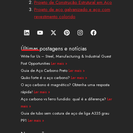
Projeto de Construção Estrutural em Aço
Projeto de aço galvanizado e aço com
revestimento colorido
L
Y
X
P
I
F
i
o
-
i
n
a
n
u
t
n
s
c
k
t
w
t
t
e
Últimas postagens e notícias
e
u
i
e
a
b
Write for Us – Steel, Manufacturing & Industrial Guest
d
b
t
r
g
o
Post Opportunities
Ler mais »
i
e
t
e
r
o
n
e
s
a
k
Guia de Aço Carbono Preto
Ler mais »
r
t
m
Quão forte é o aço carbono?
Ler mais »
O aço carbono é magnético? Obtenha uma resposta
rápida!
Ler mais »
Aço carbono vs ferro fundido: qual é a diferença?
Ler
mais »
Guia de tubo sem costura de aço de liga A335 grau
P91
Ler mais »