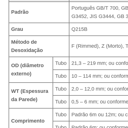
Português GB/T 700, GB
Padrão
G3452, JIS G3444, GB 3
Grau
Q215B
Método de
F (Rimmed), Z (Morto), 
Desoxidação
Tubo
21,3 – 219 mm; ou confo
OD (diâmetro
externo)
Tubo
10 – 114 mm; ou conform
Tubo
2,0 – 12,0 mm; ou confo
WT (Espessura
da Parede)
Tubo
0,5 – 6 mm; ou conforme 
Tubo
Padrão 6m ou 12m; ou co
Comprimento
Tubo
Padrão 6m; ou conforme 