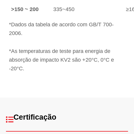
>150 ~ 200
335~450
≥1
*Dados da tabela de acordo com GB/T 700-
2006.
*As temperaturas de teste para energia de
absorção de impacto KV2 são +20°C, 0°C e
-20°C.
Certificação