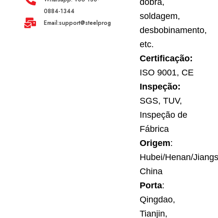
dobra,
0884-1344
soldagem,
Email:support@steelprogroup.com
desbobinamento,
etc.
Certificação:
ISO 9001, CE
Inspeção:
SGS, TUV,
Inspeção de
Fábrica
Origem
:
Hubei/Henan/Jiangs
China
Porta
:
Qingdao,
Tianjin,