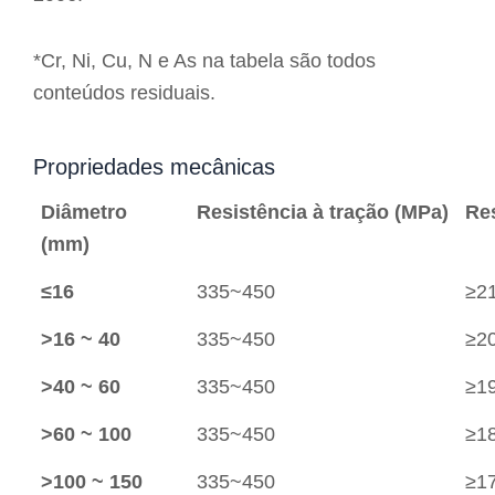
*Cr, Ni, Cu, N e As na tabela são todos
conteúdos residuais.
Propriedades mecânicas
Diâmetro
Resistência à tração (MPa)
Re
(mm)
≤16
335~450
≥2
>16 ~ 40
335~450
≥2
>40 ~ 60
335~450
≥1
>60 ~ 100
335~450
≥1
>100 ~ 150
335~450
≥1