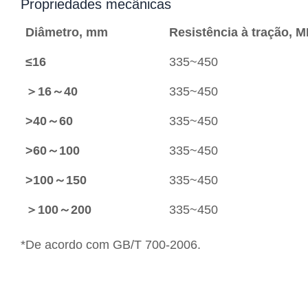
Propriedades mecânicas
Diâmetro, mm
Resistência à tração, 
≤16
335~450
＞16～40
335~450
>40～60
335~450
>60～100
335~450
>100～150
335~450
＞100～200
335~450
*De acordo com GB/T 700-2006.