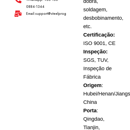
dobra,
0884-1344
soldagem,
Email:support@steelprogroup.com
desbobinamento,
etc.
Certificação:
ISO 9001, CE
Inspeção:
SGS, TUV,
Inspeção de
Fábrica
Origem
:
Hubei/Henan/Jiangs
China
Porta
:
Qingdao,
Tianjin,