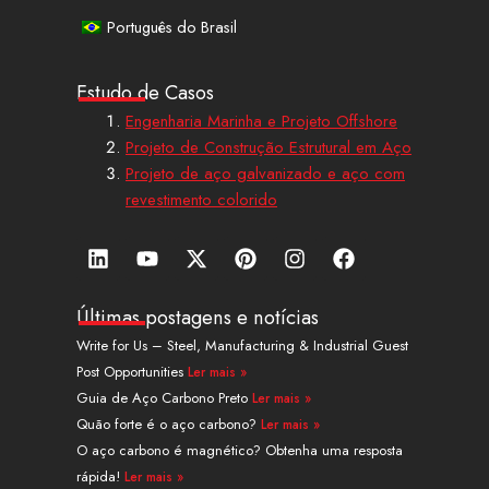
Português do Brasil
Estudo de Casos
Engenharia Marinha e Projeto Offshore
Projeto de Construção Estrutural em Aço
Projeto de aço galvanizado e aço com
revestimento colorido
L
Y
X
P
I
F
i
o
-
i
n
a
n
u
t
n
s
c
k
t
w
t
t
e
Últimas postagens e notícias
e
u
i
e
a
b
Write for Us – Steel, Manufacturing & Industrial Guest
d
b
t
r
g
o
Post Opportunities
Ler mais »
i
e
t
e
r
o
n
e
s
a
k
Guia de Aço Carbono Preto
Ler mais »
r
t
m
Quão forte é o aço carbono?
Ler mais »
O aço carbono é magnético? Obtenha uma resposta
rápida!
Ler mais »