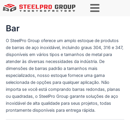
P
e
s
q
Bar
u
i
s
O SteelPro Group oferece um amplo estoque de produtos
a
de barras de aço inoxidável, incluindo graus 304, 316 e 347,
r
disponíveis em vários tipos e tamanhos de metal para
atender às diversas necessidades da indústria. De
dimensões de barras padrão a tamanhos mais
especializados, nosso estoque fornece uma gama
selecionada de opções para qualquer aplicação. Não
importa se você está comprando barras redondas, planas
ou quadradas, o SteelPro Group garante soluções de aço
inoxidável de alta qualidade para seus projetos, todas
prontamente disponíveis para entrega rápida.