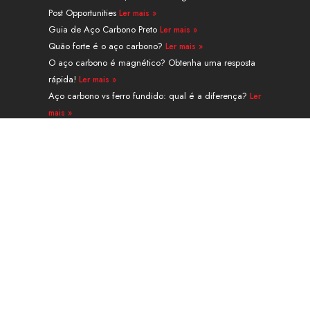
d
b
t
r
g
o
Post Opportunities
Ler mais »
i
e
t
e
r
o
n
e
s
a
k
Guia de Aço Carbono Preto
Ler mais »
r
t
m
Quão forte é o aço carbono?
Ler mais »
O aço carbono é magnético? Obtenha uma resposta
rápida!
Ler mais »
Aço carbono vs ferro fundido: qual é a diferença?
Ler
mais »
Guia de tubo sem costura de aço de liga A335 grau
P91
Ler mais »
Navegação
PRODUTOS
SERVIÇOS E PROCESSAMENTO
APLICAÇÃO
SOBRE