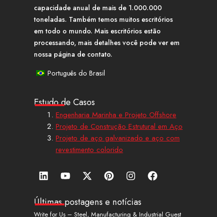
capacidade anual de mais de 1.000.000
toneladas. Também temos muitos escritórios
em todo o mundo. Mais escritórios estão
processando, mais detalhes você pode ver em
nossa página de contato.
Português do Brasil
Estudo de Casos
Engenharia Marinha e Projeto Offshore
Projeto de Construção Estrutural em Aço
Projeto de aço galvanizado e aço com
revestimento colorido
L
Y
X
P
I
F
i
o
-
i
n
a
n
u
t
n
s
c
k
t
w
t
t
e
Últimas postagens e notícias
e
u
i
e
a
b
Write for Us – Steel, Manufacturing & Industrial Guest