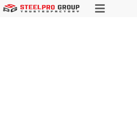
Serviços e Processamento
Fornecemos serviços personalizados de ponta a ponta
para atender a diversas necessidades industriais. Nossas
ofertas incluem corte de precisão, modelagem, soldagem
e tratamentos de superfície para obter resultados de alta
qualidade. Com manuseio, proteção e embalagem
confiáveis de materiais, garantimos a durabilidade do
produto e uma entrega tranquila. Por meio de soluções
personalizadas e eficientes, ajudamos os clientes a
alcançar o desempenho ideal nos setores de construção,
manufatura e indústria pesada. Explore nossa gama
completa de serviços hoje mesmo e veja como podemos
apoiar seu próximo projeto!