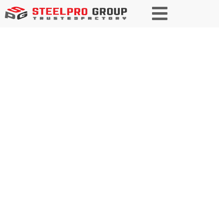
Services & Abwicklung
Wir bieten maßgeschneiderte End-to-End-Services für die
unterschiedlichsten Branchenanforderungen. Unser
Angebot umfasst Präzisionsschneiden, Formen, Schweißen
und Oberflächenbehandlungen für qualitativ hochwertige
Ergebnisse. Mit zuverlässiger Materialhandhabung, Schutz
und Verpackung sorgen wir für Produkthaltbarkeit und
reibungslose Lieferung. Mit maßgeschneiderten,
effizienten Lösungen helfen wir unseren Kunden, optimale
Leistung in den Bereichen Bau, Fertigung und
Schwerindustrie zu erzielen. Entdecken Sie noch heute
unser gesamtes Leistungsspektrum und sehen Sie, wie wir
Ihr nächstes Projekt unterstützen können!