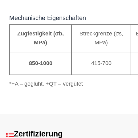
Mechanische Eigenschaften
Zugfestigkeit (σb,
Streckgrenze (σs,
MPa)
MPa)
850-1000
415-700
*+A – geglüht, +QT – vergütet
Zertifizierung