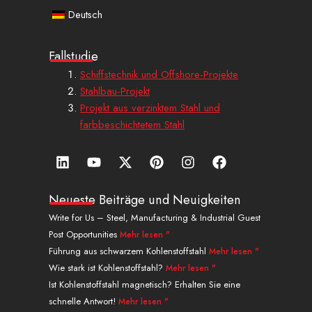
Deutsch
Fallstudie
Schiffstechnik und Offshore-Projekte
Stahlbau-Projekt
Projekt aus verzinktem Stahl und
farbbeschichtetem Stahl
L
Y
X
P
I
a
i
o
-
i
n
u
n
u
t
n
s
f
k
t
w
t
t
f
Neueste Beiträge und Neuigkeiten
e
u
i
e
a
a
Write for Us – Steel, Manufacturing & Industrial Guest
d
b
t
r
g
c
Post Opportunities
Mehr lesen "
i
e
t
e
r
e
n
e
s
a
b
Führung aus schwarzem Kohlenstoffstahl
Mehr lesen "
r
t
m
o
Wie stark ist Kohlenstoffstahl?
Mehr lesen "
o
Ist Kohlenstoffstahl magnetisch? Erhalten Sie eine
k
schnelle Antwort!
Mehr lesen "
.