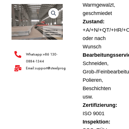
Warmgewalzt,
geschmiedet
Zustand:
+A/+N/+QT/+HR/+
oder nach
Wunsch
Whatsapp:+86 130-
Bearbeitungsservi
0884-1344
Schneiden,
Email:support@steelprogroup.com
Grob-/Feinbearbeit
Polieren,
Beschichten
usw.
Zertifizierung:
ISO 9001
Inspektion: