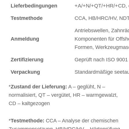
Lieferbedingungen
+A/+N/+QT/+HR/+CD, 
Testmethode
CCA, HB/HRC/HV, NDT,
Antriebswellen, Zahnrä
Anmeldung
Komponenten für Offsho
Formen, Werkzeugmasch
Zertifizierung
Geprüft nach ISO 9001
Verpackung
Standardmäßige seetau
*
Zustand der Lieferung:
A – geglüht, N –
normalisiert, QT – vergütet, HR – warmgewalzt,
CD – kaltgezogen
*
Testmethode:
CCA – Analyse der chemischen