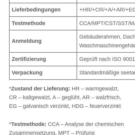
Lieferbedingungen
+HR/+CR/+A/+AR/+EG
Testmethode
CCA/MPT/CST/SST/MA
Gebäuderahmen, Dachsy
Anmeldung
Waschmaschinengehäus
Zertifizierung
Geprüft nach ISO 900
Verpackung
Standardmäßige seeta
*
Zustand der Lieferung:
HR – warmgewalzt,
CR – kaltgewalzt, A – geglüht, AR – walzfrisch,
EG – galvanisch verzinkt, HDG – feuerverzinkt
*
Testmethode:
CCA – Analyse der chemischen
Zusammensetzung, MPT – Prüfung