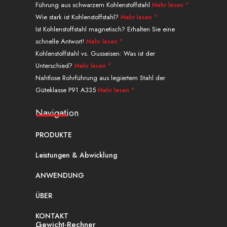
n
e
s
a
b
Führung aus schwarzem Kohlenstoffstahl
Mehr lesen "
r
t
m
o
Wie stark ist Kohlenstoffstahl?
Mehr lesen "
o
Ist Kohlenstoffstahl magnetisch? Erhalten Sie eine
k
schnelle Antwort!
Mehr lesen "
.
Kohlenstoffstahl vs. Gusseisen: Was ist der
Unterschied?
Mehr lesen "
Nahtlose Rohrführung aus legiertem Stahl der
Güteklasse P91 A335
Mehr lesen "
Navigation
PRODUKTE
Leistungen & Abwicklung
ANWENDUNG
ÜBER
KONTAKT
Gewicht-Rechner