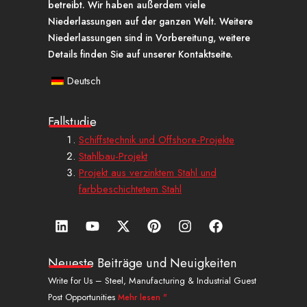
betreibt. Wir haben außerdem viele
Niederlassungen auf der ganzen Welt. Weitere
Niederlassungen sind in Vorbereitung, weitere
Details finden Sie auf unserer Kontaktseite.
Deutsch
Fallstudie
Schiffstechnik und Offshore-Projekte
Stahlbau-Projekt
Projekt aus verzinktem Stahl und
farbbeschichtetem Stahl
L
Y
X
P
I
a
i
o
-
i
n
u
n
u
t
n
s
f
k
t
w
t
t
f
Neueste Beiträge und Neuigkeiten
e
u
i
e
a
a
Write for Us – Steel, Manufacturing & Industrial Guest
d
b
t
r
g
c
Post Opportunities
Mehr lesen "
i
e
t
e
r
e