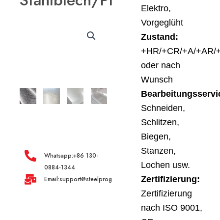
Stahlblech/Platte
Elektro,
Vorgeglüht
Zustand:
+HR/+CR/+A/+AR/
oder nach
Wunsch
Bearbeitungsservi
Schneiden,
Schlitzen,
Biegen,
Stanzen,
Whatsapp:+86 130-
Lochen usw.
0884-1344
Zertifizierung:
Email:support@steelprogroup.com
Zertifizierung
nach ISO 9001,