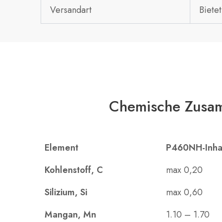
Versandart
Biete
Chemische Zusa
Element
P460NH-Inhal
Kohlenstoff, C
max 0,20
Silizium, Si
max 0,60
Mangan, Mn
1.10 – 1.70