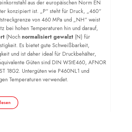
Feinkornstahl aus der europäischen Norm EN
er konzipiert ist. „P“ steht für Druck, „460“
ststreckgrenze von 460 MPa und „NH“ weist
atz bei hohen Temperaturen hin und darauf,
rt
(Noch
normalisiert gewalzt
(N) für
stigkeit. Es bietet gute Schweißbarkeit,
keit und ist daher ideal für Druckbehälter,
 Äquivalente Güten sind DIN WStE460, AFNOR
T 18G2. Untergüten wie P460NL1 und
gen Temperaturen verwendet.
lesen