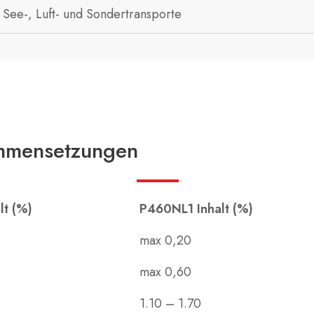
t See-, Luft- und Sondertransporte
mmensetzungen
t (%)
P460NL1 Inhalt (%)
max 0,20
max 0,60
1.10 – 1.70