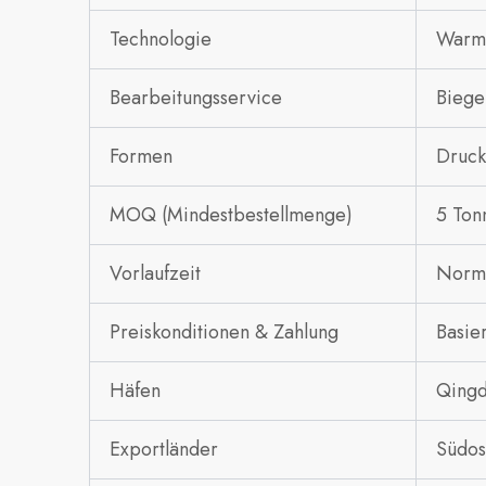
Technologie
Warm
Bearbeitungsservice
Biege
Formen
Druck
MOQ (Mindestbestellmenge)
5 Ton
Vorlaufzeit
Norma
Preiskonditionen & Zahlung
Basie
Häfen
Qingd
Exportländer
Südos