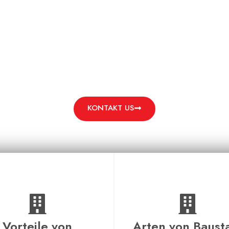
BAUSTAHL
ere Strukturen. Leichter bauen. Verbessern Sie Ihre Projek
überlegenen Konstruktionsmaterialien.
KONTAKT US
Vorteile von
Arten von Baust