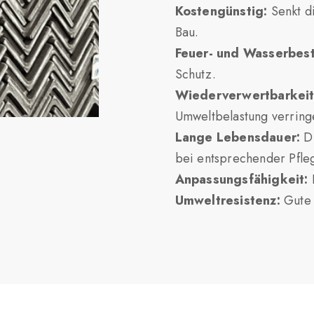
Kostengünstig:
Senkt d
Bau.
Feuer- und Wasserbest
Schutz.
Wiederverwertbarkeit
Umweltbelastung verringe
Lange Lebensdauer:
Di
bei entsprechender Pfle
Anpassungsfähigkeit:
L
Umweltresistenz:
Gute 