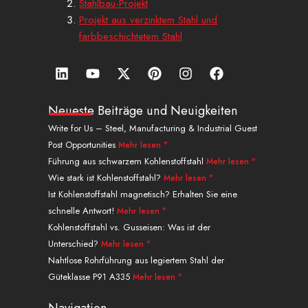
Stahlbau-Projekt
Projekt aus verzinktem Stahl und
farbbeschichtetem Stahl
L
Y
X
P
I
a
i
o
-
i
n
u
n
u
t
n
s
f
k
t
w
t
t
f
Neueste Beiträge und Neuigkeiten
e
u
i
e
a
a
Write for Us – Steel, Manufacturing & Industrial Guest
d
b
t
r
g
c
Post Opportunities
Mehr lesen "
i
e
t
e
r
e
n
e
s
a
b
Führung aus schwarzem Kohlenstoffstahl
Mehr lesen "
r
t
m
o
Wie stark ist Kohlenstoffstahl?
Mehr lesen "
o
Ist Kohlenstoffstahl magnetisch? Erhalten Sie eine
k
schnelle Antwort!
Mehr lesen "
.
Kohlenstoffstahl vs. Gusseisen: Was ist der
Unterschied?
Mehr lesen "
Nahtlose Rohrführung aus legiertem Stahl der
Güteklasse P91 A335
Mehr lesen "
Navigation