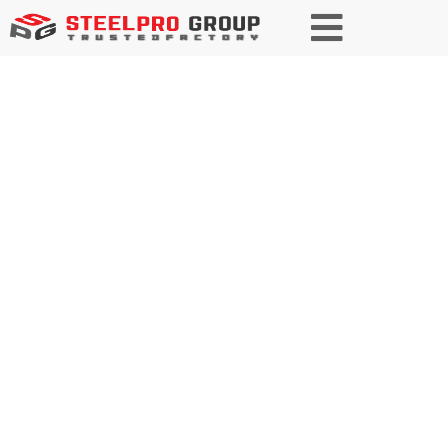
Vertrauenswürdiger Partner für
Stahl im kommunalen
Ingenieurbau und öffentlichen
Bauwesen
Wir bieten moderne,
maßgeschneiderte Stahllösungen
für kommunale Ingenieurprojekte
und sorgen so für Langlebigkeit
und Nachhaltigkeit in der
öffentlichen Infrastruktur.