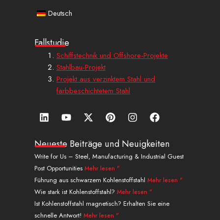
Deutsch
Fallstudie
Schiffstechnik und Offshore-Projekte
Stahlbau-Projekt
Projekt aus verzinktem Stahl und
farbbeschichtetem Stahl
L
Y
X
P
I
a
i
o
-
i
n
u
n
u
t
n
s
f
k
t
w
t
t
f
Neueste Beiträge und Neuigkeiten
e
u
i
e
a
a
Write for Us – Steel, Manufacturing & Industrial Guest
d
b
t
r
g
c
Post Opportunities
Mehr lesen "
i
e
t
e
r
e
n
e
s
a
b
Führung aus schwarzem Kohlenstoffstahl
Mehr lesen "
r
t
m
o
Wie stark ist Kohlenstoffstahl?
Mehr lesen "
o
Ist Kohlenstoffstahl magnetisch? Erhalten Sie eine
k
schnelle Antwort!
Mehr lesen "