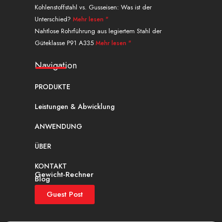
.
Kohlenstoffstahl vs. Gusseisen: Was ist der
Unterschied?
Mehr lesen "
Nahtlose Rohrführung aus legiertem Stahl der
Güteklasse P91 A335
Mehr lesen "
Navigation
PRODUKTE
Leistungen & Abwicklung
ANWENDUNG
ÜBER
KONTAKT
Gewicht-Rechner
Blog
Guest Post