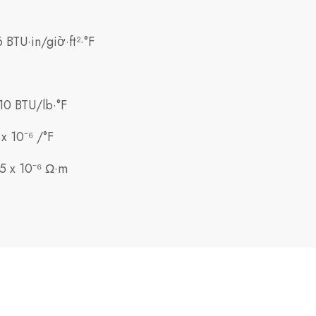
6 BTU·in/giờ·ft²·°F
10 BTU/lb·°F
 x 10⁻⁶ /°F
5 x 10⁻⁶ Ω·m