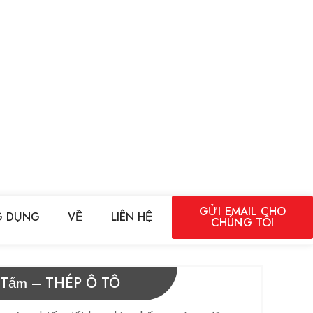
GỬI EMAIL CHO
 DỤNG
VỀ
LIÊN HỆ
CHÚNG TÔI
| Tấm – THÉP Ô TÔ