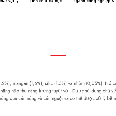
chất vật lý
Tính chất cơ học
Ngành công nghiệp &
2%), mangan (1,6%), silic (1,5%) và nhôm (0,05%). Nó c
năng hấp thụ năng lượng tuyệt vời. Được sử dụng chủ yếu
thông qua cán nóng và cán nguội và có thể được xử lý bề 