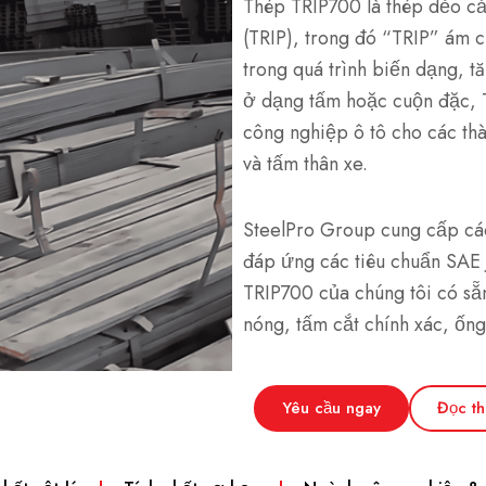
Thép TRIP700 là thép dẻo c
(TRIP), trong đó “TRIP” ám c
trong quá trình biến dạng, 
ở dạng tấm hoặc cuộn đặc, 
công nghiệp ô tô cho các th
và tấm thân xe.
SteelPro Group cung cấp cá
đáp ứng các tiêu chuẩn SAE
TRIP700 của chúng tôi có s
nóng, tấm cắt chính xác, ống
Yêu cầu ngay
Đọc t