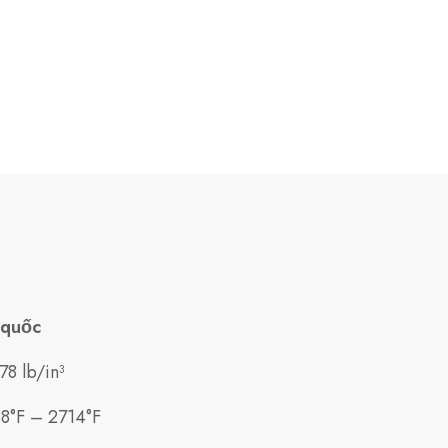
 quốc
78 lb/in³
8°F – 2714°F