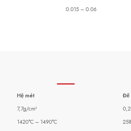
0.015 – 0.06
Hệ mét
Đế
7,7g/cm³
0,2
1420°C – 1490°C
258