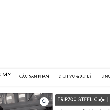
G GỈ
CÁC SẢN PHẨM
DỊCH VỤ & XỬ LÝ
ỨNG
TRIP700 STEEL Cuộn 