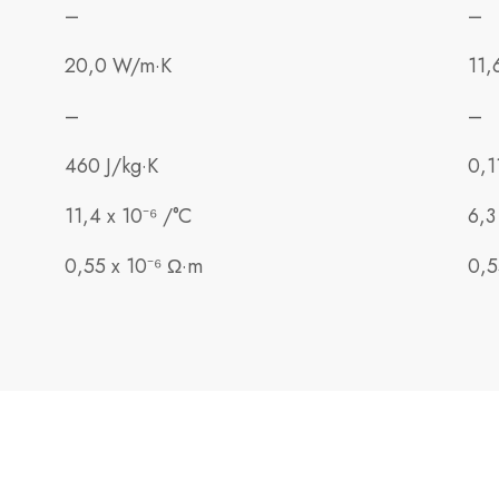
–
–
20,0 W/m·K
11,
–
–
460 J/kg·K
0,1
11,4 x 10⁻⁶ /°C
6,3
0,55 x 10⁻⁶ Ω·m
0,5