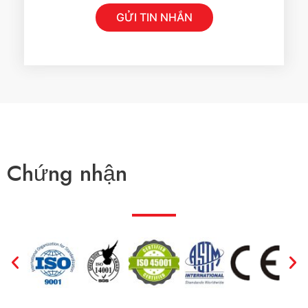
a
i
c
GỬI TIN NHẮN
n
t
n
i
h
o
ắ
n
n
*
Chứng nhận