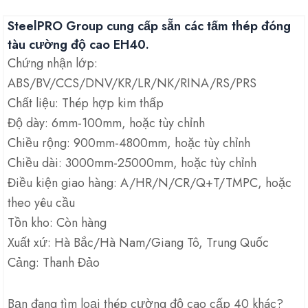
SteelPRO Group cung cấp sẵn các tấm thép đóng
tàu cường độ cao EH40.
Chứng nhận lớp:
ABS/BV/CCS/DNV/KR/LR/NK/RINA/RS/PRS
Chất liệu: Thép hợp kim thấp
Độ dày: 6mm-100mm, hoặc tùy chỉnh
Chiều rộng: 900mm-4800mm, hoặc tùy chỉnh
Chiều dài: 3000mm-25000mm, hoặc tùy chỉnh
Điều kiện giao hàng: A/HR/N/CR/Q+T/TMPC, hoặc
theo yêu cầu
Tồn kho: Còn hàng
Xuất xứ: Hà Bắc/Hà Nam/Giang Tô, Trung Quốc
Cảng: Thanh Đảo
Bạn đang tìm loại thép cường độ cao cấp 40 khác?