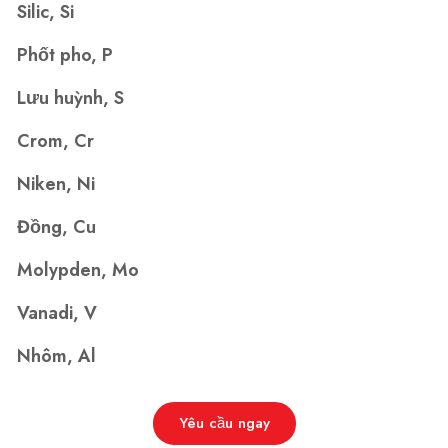
Silic, Si
Phốt pho, P
Lưu huỳnh, S
Crom, Cr
Niken, Ni
Đồng, Cu
Molypden, Mo
Vanadi, V
Nhôm, Al
Yêu cầu ngay