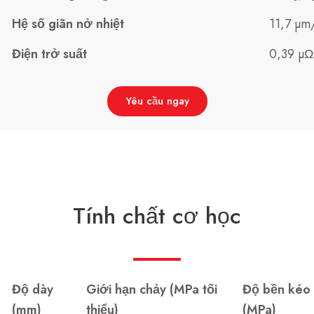
Hệ số giãn nở nhiệt
11,7 µm
Điện trở suất
0,39 µ
Yêu cầu ngay
Tính chất cơ học
Độ dày
Giới hạn chảy (MPa tối
Độ bền kéo
(mm)
thiểu)
(MPa)