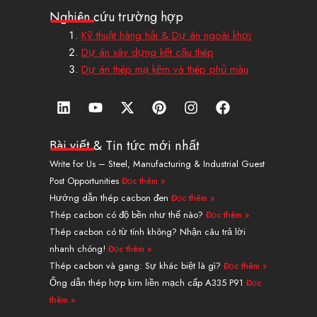
Nghiên cứu trường hợp
Kỹ thuật hàng hải & Dự án ngoài khơi
Dự án xây dựng kết cấu thép
Dự án thép mạ kẽm và thép phủ màu
L
Y
X
P
I
F
i
o
-
i
n
a
n
u
T
n
s
c
k
t
w
t
t
e
Bài viết & Tin tức mới nhất
e
u
i
e
a
b
Write for Us – Steel, Manufacturing & Industrial Guest
d
b
t
r
g
o
Post Opportunities
Đọc thêm »
i
e
t
e
r
o
n
e
s
a
k
Hướng dẫn thép cacbon đen
Đọc thêm »
r
t
m
Thép cacbon có độ bền như thế nào?
Đọc thêm »
Thép cacbon có từ tính không? Nhận câu trả lời
nhanh chóng!
Đọc thêm »
Thép cacbon và gang: Sự khác biệt là gì?
Đọc thêm »
Ống dẫn thép hợp kim liền mạch cấp A335 P91
Đọc
thêm »