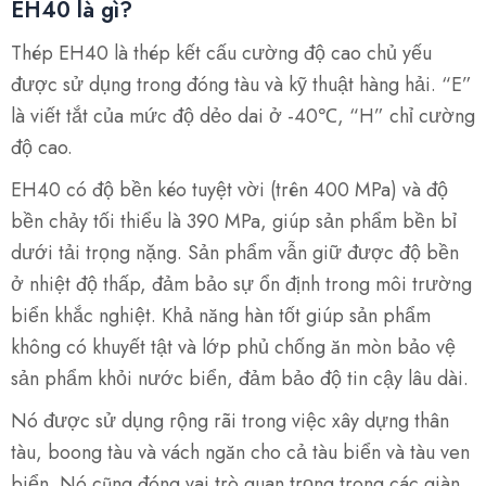
EH40 là gì?
Thép EH40 là thép kết cấu cường độ cao chủ yếu
được sử dụng trong đóng tàu và kỹ thuật hàng hải. “E”
là viết tắt của mức độ dẻo dai ở -40℃, “H” chỉ cường
độ cao.
EH40 có độ bền kéo tuyệt vời (trên 400 MPa) và độ
bền chảy tối thiểu là 390 MPa, giúp sản phẩm bền bỉ
dưới tải trọng nặng. Sản phẩm vẫn giữ được độ bền
ở nhiệt độ thấp, đảm bảo sự ổn định trong môi trường
biển khắc nghiệt. Khả năng hàn tốt giúp sản phẩm
không có khuyết tật và lớp phủ chống ăn mòn bảo vệ
sản phẩm khỏi nước biển, đảm bảo độ tin cậy lâu dài.
Nó được sử dụng rộng rãi trong việc xây dựng thân
tàu, boong tàu và vách ngăn cho cả tàu biển và tàu ven
biển. Nó cũng đóng vai trò quan trọng trong các giàn