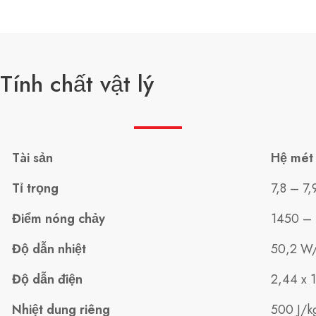
Tính chất vật lý
Tài sản
Hệ mét
Tỉ trọng
7,8 – 7,
Điểm nóng chảy
1450 – 
Độ dẫn nhiệt
50,2 W
Độ dẫn điện
2,44 x 
Nhiệt dung riêng
500 J/k