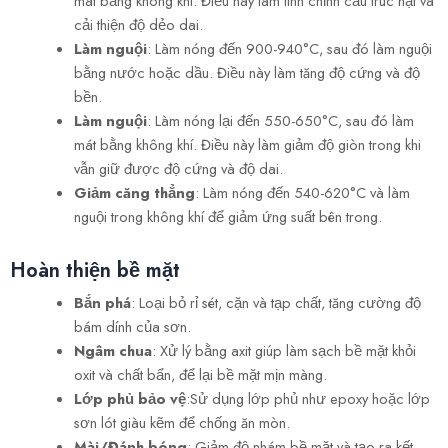
mát bằng không khí. Điều này làm tinh chỉnh cấu trúc hạt và
cải thiện độ dẻo dai.
Làm nguội
: Làm nóng đến 900-940°C, sau đó làm nguội
bằng nước hoặc dầu. Điều này làm tăng độ cứng và độ
bền.
Làm nguội
: Làm nóng lại đến 550-650°C, sau đó làm
mát bằng không khí. Điều này làm giảm độ giòn trong khi
vẫn giữ được độ cứng và độ dai.
Giảm căng thẳng
: Làm nóng đến 540-620°C và làm
nguội trong không khí để giảm ứng suất bên trong.
Hoàn thiện bề mặt
Bắn phá
: Loại bỏ rỉ sét, cặn và tạp chất, tăng cường độ
bám dính của sơn.
Ngâm chua
: Xử lý bằng axit giúp làm sạch bề mặt khỏi
oxit và chất bẩn, để lại bề mặt mịn màng.
Lớp phủ bảo vệ
:Sử dụng lớp phủ như epoxy hoặc lớp
sơn lót giàu kẽm để chống ăn mòn.
Mài/Đánh bóng
: Giảm độ nhám bề mặt và tạo ra kết