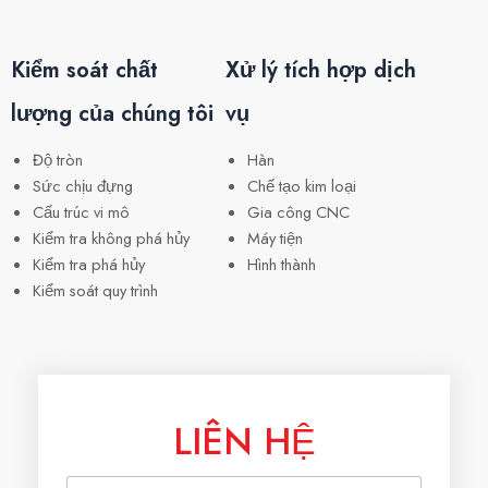
Kiểm soát chất
Xử lý tích hợp dịch
lượng của chúng tôi
vụ
Độ tròn
Hàn
Sức chịu đựng
Chế tạo kim loại
Cấu trúc vi mô
Gia công CNC
Kiểm tra không phá hủy
Máy tiện
Kiểm tra phá hủy
Hình thành
Kiểm soát quy trình
LIÊN HỆ
T