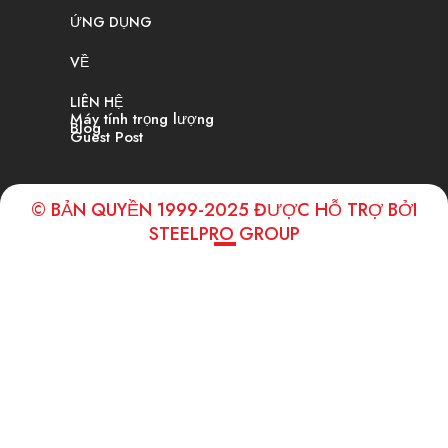
ỨNG DỤNG
VỀ
LIÊN HỆ
Máy tính trọng lượng
Blog
Guest Post
© BẢN QUYỀN 1999-2025 ĐƯỢC HỖ TRỢ BỞI
STEELPRO GROUP