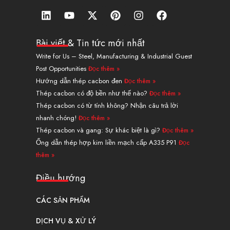
L
Y
X
P
I
F
i
o
-
i
n
a
n
u
T
n
s
c
k
t
w
t
t
e
Bài viết & Tin tức mới nhất
e
u
i
e
a
b
Write for Us – Steel, Manufacturing & Industrial Guest
d
b
t
r
g
o
Post Opportunities
Đọc thêm »
i
e
t
e
r
o
n
e
s
a
k
Hướng dẫn thép cacbon đen
Đọc thêm »
r
t
m
Thép cacbon có độ bền như thế nào?
Đọc thêm »
Thép cacbon có từ tính không? Nhận câu trả lời
nhanh chóng!
Đọc thêm »
Thép cacbon và gang: Sự khác biệt là gì?
Đọc thêm »
Ống dẫn thép hợp kim liền mạch cấp A335 P91
Đọc
thêm »
Điều hướng
CÁC SẢN PHẨM
DỊCH VỤ & XỬ LÝ