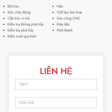
Độ tròn
Hàn
Sức chịu đựng
Chế tạo kim loại
Cấu trúc vi mô
Gia công CNC
Kiểm tra không phá hủy
Máy tiện
Kiểm tra phá hủy
Hình thành
Kiểm soát quy trình
LIÊN HỆ
T
ê
n
*
V
ă
n